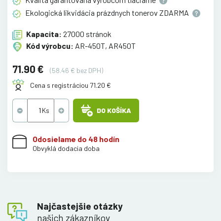
Ekologická likvidácia prázdnych tonerov
ZDARMA
Kapacita:
27000 stránok
Kód výrobcu:
AR-450T, AR450T
71.90 €
(58.46 € bez DPH)
Cena s registráciou 71.20 €
DO KOŠÍKA
Odosielame do 48 hodín
Obvyklá dodacia doba
Najčastejšie otázky
našich zákazníkov