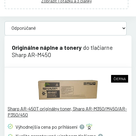
Zobraziť 1 otázku a 3 články
Originálne náplne a tonery
do tlačiarne
Sharp AR-M450
ČIERNA
Sharp AR-450T originálny toner, Sharp AR-M350/M450/AR-
P350/450
Výhodnejšia cena po
prihlásení
Kvalita garantovaná výrobcom
tlačiarne