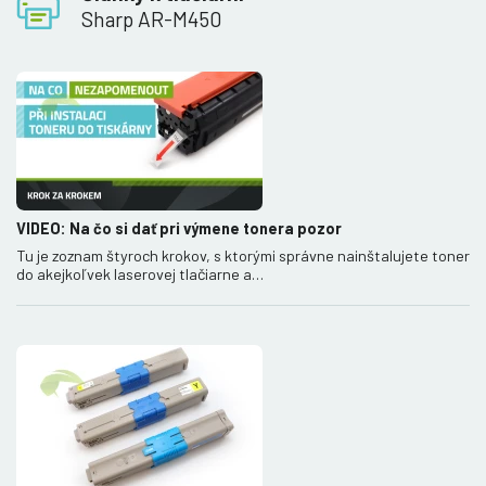
Sharp AR-M450
VIDEO: Na čo si dať pri výmene tonera pozor
Tu je zoznam štyroch krokov, s ktorými správne nainštalujete toner
do akejkoľvek laserovej tlačiarne a…