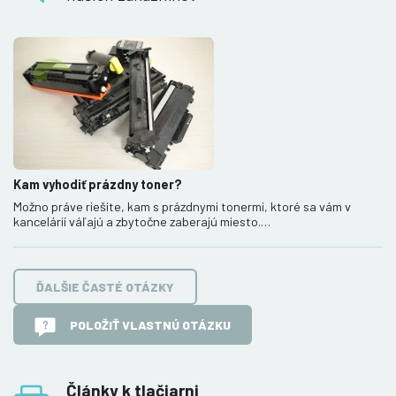
Kam vyhodiť prázdny toner?
Možno práve riešite, kam s prázdnymi tonermi, ktoré sa vám v
kancelárií váľajú a zbytočne zaberajú miesto.…
ĎALŠIE ČASTÉ OTÁZKY
POLOŽIŤ VLASTNÚ OTÁZKU
Články k tlačiarni