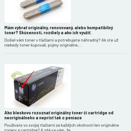
Mám vybrať originálny, renovovaný, alebo kompatibilný
toner? Skúsenosti, rozdiely a ako ich využiť.
Došiel vám toner v tlačiarni a potrebujete náhradný? Ak ste už
niekedy toner kupovali, pojmy originálne,…
Ako bleskovo rozoznať originálny toner či cartridge od
neoriginálneho a neprísť tak o peniaze
Používate vo svojej tlačiarni za každých okolností len originálne
tonery a cartridge? A zdá sa vám, že…