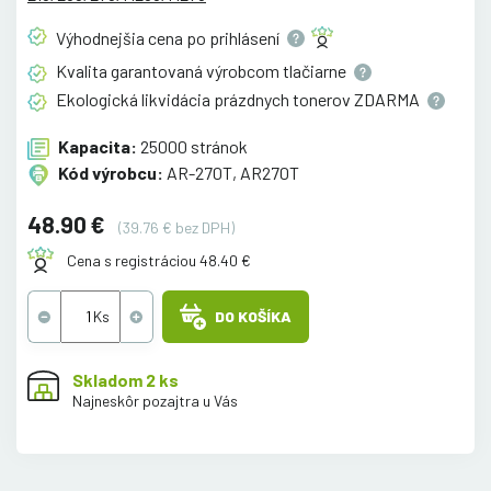
Výhodnejšia cena po
prihlásení
Kvalita garantovaná výrobcom
tlačiarne
Ekologická likvidácia prázdnych tonerov
ZDARMA
Kapacita:
25000 stránok
Kód výrobcu:
AR-270T, AR270T
48.90 €
(39.76 € bez DPH)
Cena s registráciou 48.40 €
DO KOŠÍKA
Skladom 2 ks
Najneskôr pozajtra u Vás