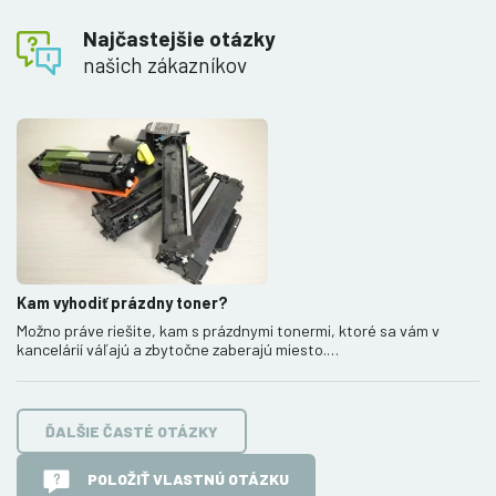
Najčastejšie otázky
našich zákazníkov
Kam vyhodiť prázdny toner?
Možno práve riešite, kam s prázdnymi tonermi, ktoré sa vám v
kancelárií váľajú a zbytočne zaberajú miesto.…
ĎALŠIE ČASTÉ OTÁZKY
POLOŽIŤ VLASTNÚ OTÁZKU