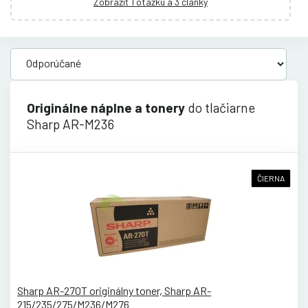
Zobraziť 1 otázku a 3 články
Originálne náplne a tonery
do tlačiarne
Sharp AR-M236
ČIERNA
Sharp AR-270T originálny toner, Sharp AR-
215/235/275/M236/M276