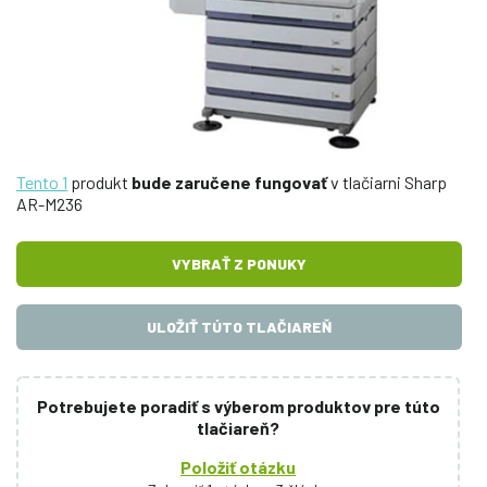
Tento 1
produkt
bude zaručene fungovať
v tlačiarni Sharp
AR-M236
VYBRAŤ Z PONUKY
ULOŽIŤ TÚTO TLAČIAREŇ
Potrebujete poradiť s výberom produktov pre túto
tlačiareň?
Položiť otázku