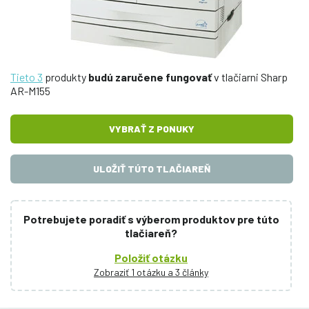
Tieto 3
produkty
budú zaručene fungovať
v tlačiarni Sharp
AR-M155
VYBRAŤ Z PONUKY
ULOŽIŤ TÚTO TLAČIAREŇ
Potrebujete poradiť s výberom produktov pre túto
tlačiareň?
Položiť otázku
Zobraziť 1 otázku a 3 články