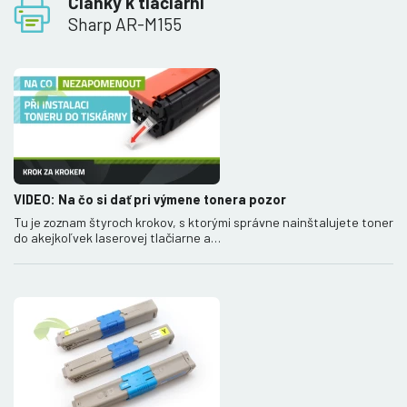
Články k tlačiarni
Sharp AR-M155
VIDEO: Na čo si dať pri výmene tonera pozor
Tu je zoznam štyroch krokov, s ktorými správne nainštalujete toner
do akejkoľvek laserovej tlačiarne a…