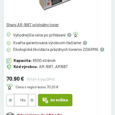
Sharp AR-168T originálny toner
Výhodnejšia cena po
prihlásení
Kvalita garantovaná výrobcom
tlačiarne
Ekologická likvidácia prázdnych tonerov
ZDARMA
Kapacita:
6500 stránok
Kód výrobcu:
AR-168T, AR168T
70.90 €
(57.64 € bez DPH)
Cena s registráciou 70.20 €
DO KOŠÍKA
Odosielame do 48 hodín