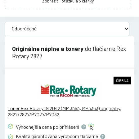
Zobraziť 1 otázku a 3 články
Originálne náplne a tonery
do tlačiarne Rex
Rotary 2827
ČIERNA
Toner Rex Rotary 842042 (MP 3353, MP3353) originálny,
2822/2827/P7027/P7032
Výhodnejšia cena po
prihlásení
Kvalita garantovaná výrobcom
tlačiarne