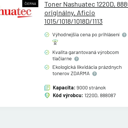
Toner Nashuatec 1220D, 88
ČIERNA
originálny, Aficio
1015/1018/1018D/1113
Výhodnejšia cena po
prihlásení
Kvalita garantovaná výrobcom
tlačiarne
Ekologická likvidácia prázdnych
tonerov
ZDARMA
Kapacita:
9000 stránok
Kód výrobcu:
1220D, 888087