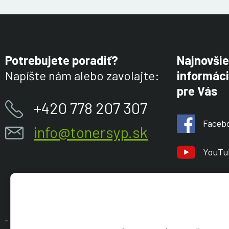
Potrebujete poradiť?
Najnovšie
Napíšte nám alebo zavolajte:
informáci
pre Vás
+420 778 207 307
Faceb
info@tonersyp.sk
YouTu