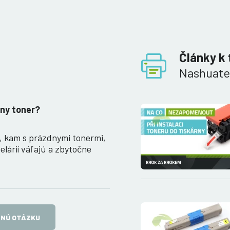
Články k 
Nashuatec
ny toner?
, kam s prázdnymi tonermi,
elárií váľajú a zbytočne
TNÚ OTÁZKU