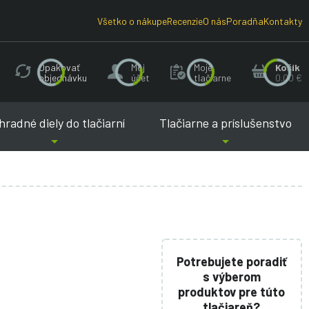
Všetko o nákupe
Recenzie
O nás
Poradňa
Kontakty
Opakovať
Môj
Moje
Košík
objednávku
účet
tlačiarne
0.00 €
radné diely do tlačiarní
Tlačiarne a príslušenstvo
Potrebujete poradiť
s výberom
produktov pre túto
tlačiareň?