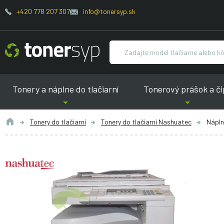
+420 778 207 307
info@tonersyp.sk
Tonery a náplne do tlačiarní
Tonerový prášok a či
Tonery do tlačiarní
Tonery do tlačiarní Nashuatec
Nápln