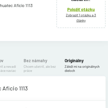
huatec Aficio 1113
Položiť otázku
Zobraziť 1 otázku a 3
články
ov
Bez námahy
Originálny
iť a nevadí
Chcem ušetriť, ale bez
Záleží mi na originálnych
ráce naviac
práce
dieloch
Aficio 1113