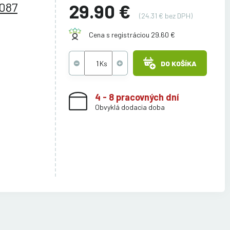
8087
29.90 €
(24.31 € bez DPH)
Cena s registráciou 29.60 €
DO KOŠÍKA
4 - 8 pracovných dní
Obvyklá dodacia doba