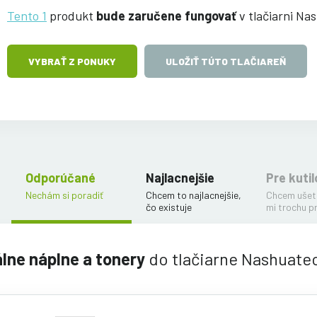
Tento 1
produkt
bude zaručene fungovať
v tlačiarni Nas
VYBRAŤ Z PONUKY
ULOŽIŤ TÚTO TLAČIAREŇ
Odporúčané
Najlacnejšie
Pre kutil
Nechám si poradiť
Chcem to najlacnejšie,
Chcem ušetr
čo existuje
mi trochu p
álne náplne a tonery
do tlačiarne Nashuatec 