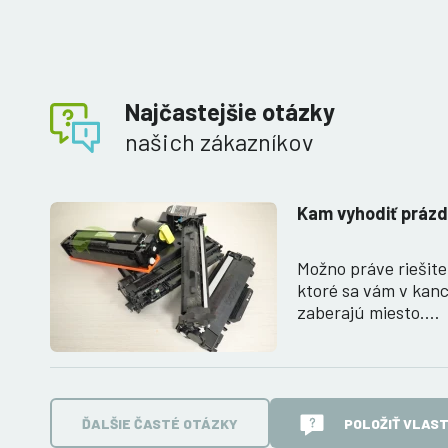
Najčastejšie otázky
našich zákazníkov
Kam vyhodiť prázd
Možno práve riešite
ktoré sa vám v kanc
zaberajú miesto.…
ĎALŠIE ČASTÉ OTÁZKY
POLOŽIŤ VLAS