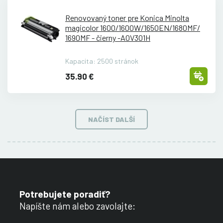
Renovovaný toner pre Konica Minolta
magicolor 1600/
1600W/
1650EN/
1680MF/
1690MF - čierny -A0V301H
Kapacita: 2500 stránok
35.90 €
NAČÍST DALŠÍ
Potrebujete poradiť?
Napíšte nám alebo zavolajte: