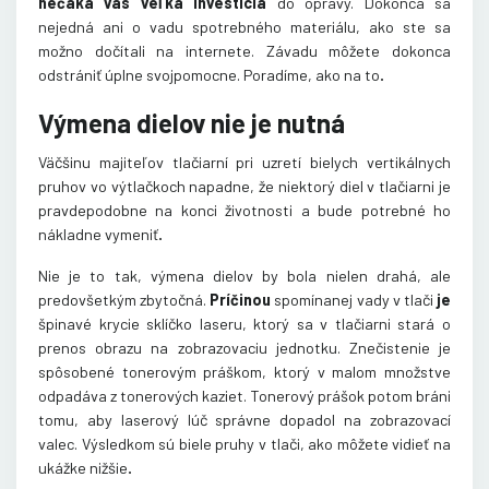
nečaká vás veľká investícia
do opravy. Dokonca sa
nejedná ani o vadu spotrebného materiálu, ako ste sa
možno dočítali na internete. Závadu môžete dokonca
.
odstrániť úplne svojpomocne. Poradíme, ako na to
Výmena dielov nie je nutná
Väčšinu majiteľov tlačiarní pri uzretí bielych vertikálnych
pruhov vo výtlačkoch napadne, že niektorý diel v tlačiarni je
pravdepodobne na konci životnosti a bude potrebné ho
.
nákladne vymeniť
Nie je to tak, výmena dielov by bola nielen drahá, ale
predovšetkým zbytočná.
Príčinou
spomínanej vady v tlači
je
špinavé krycie sklíčko laseru, ktorý sa v tlačiarni stará o
prenos obrazu na zobrazovaciu jednotku. Znečistenie je
spôsobené tonerovým práškom, ktorý v malom množstve
odpadáva z tonerových kaziet. Tonerový prášok potom bráni
tomu, aby laserový lúč správne dopadol na zobrazovací
valec. Výsledkom sú biele pruhy v tlači, ako môžete vidieť na
.
ukážke nižšie