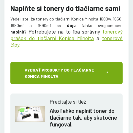
Naplňte si tonery do tlačiarne sami
Vedeli ste, že tonery do tlačiarní Konica Minolta 1600w, 1650,
1680mf a 1690mf sa
dajú
ľahko svojpomocne
Potrebujete na to iba správny
tonerový
naplniť
?
prášok do tlačiarní Konica Minolta
a
tonerové
čipy.
VYBRAŤ PRODUKTY DO TLAČIARNE
KONICA MINOLTA
Prečítajte si tiež
Ako ľahko naplniť toner do
tlačiarne tak, aby skutočne
fungoval.