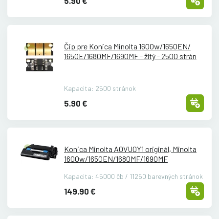
5.90 €
Čip pre Konica Minolta 1600w/
1650EN/
1650E/
1680MF/
1690MF - žltý - 2500 strán
Kapacita: 2500 stránok
5.90 €
Konica Minolta A0VU0Y1 originál, Minolta
1600w/
1650EN/
1680MF/
1690MF
Kapacita: 45000 čb / 11250 barevných stránok
149.90 €