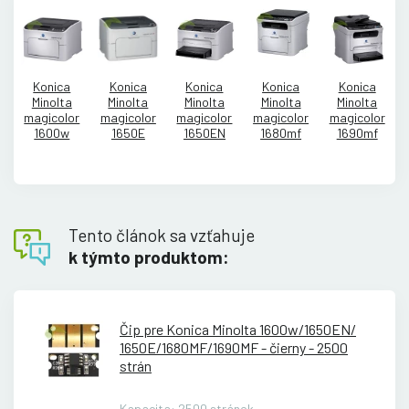
Konica
Konica
Konica
Konica
Konica
Minolta
Minolta
Minolta
Minolta
Minolta
magicolor
magicolor
magicolor
magicolor
magicolor
1600w
1650E
1650EN
1680mf
1690mf
Tento článok sa vzťahuje
k týmto produktom:
Čip pre Konica Minolta 1600w/
1650EN/
1650E/
1680MF/
1690MF - čierny - 2500
strán
Kapacita: 2500 stránok