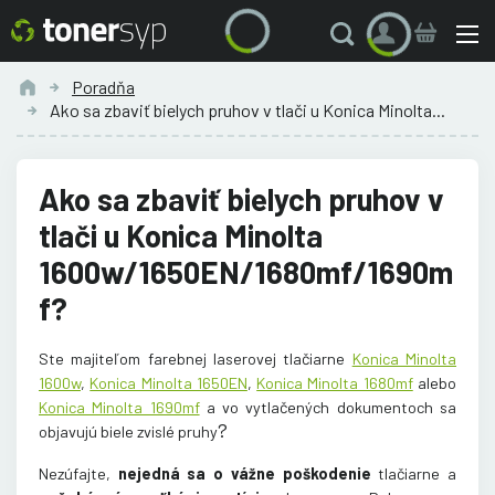
Poradňa
Ako sa zbaviť bielych pruhov v tlači u Konica Minolta...
Ako sa zbaviť bielych pruhov v
tlači u Konica Minolta
1600w/1650EN/1680mf/1690m
f?
Ste majiteľom farebnej laserovej tlačiarne
Konica Minolta
1600w
,
Konica Minolta 1650EN
,
Konica Minolta 1680mf
alebo
Konica Minolta 1690mf
a vo vytlačených dokumentoch sa
?
objavujú biele zvislé pruhy
Nezúfajte,
nejedná sa o vážne poškodenie
tlačiarne a