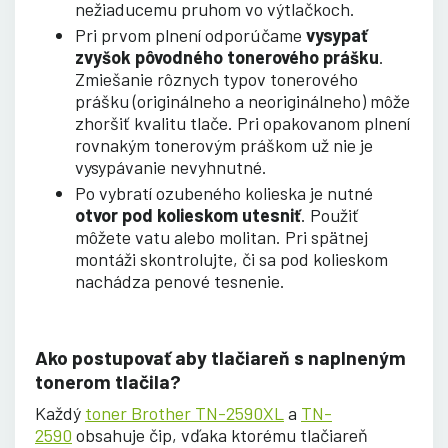
nežiaducemu pruhom vo výtlačkoch
.
Pri prvom plnení odporúčame
vysypať
zvyšok pôvodného tonerového prášku
.
Zmiešanie rôznych typov tonerového
prášku (originálneho a neoriginálneho) môže
zhoršiť kvalitu tlače. Pri opakovanom plnení
rovnakým tonerovým práškom už nie je
vysypávanie nevyhnutné.
Po vybratí ozubeného kolieska je nutné
otvor pod kolieskom utesniť
. Použiť
môžete vatu alebo molitan. Pri spätnej
montáži skontrolujte, či sa pod kolieskom
nachádza penové tesnenie.
Ako postupovať aby tlačiareň s naplneným
tonerom tlačila?
Každý
toner Brother TN-2590XL
a
TN-
2590
obsahuje čip, vďaka ktorému tlačiareň