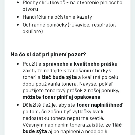
Plochý skrutkovač - na otvorenie plniaceho
otvoru
Handrička na očistenie kazety
Ochranné pomôcky (rukavice, respirátor,
okuliare)
Na čo si dať pri plnení pozor?
Použitie
správneho a kvalitného prášku
zaistí, že nedôjde k zanášaniu stierky v
toneri a
tlač bude sýta
a kvalitná po celú
dobu používania tonera. Navyše, pokiaľ
použijete tonerový prášok z našej ponuky,
môžete toner plniť aj opakovane
.
Dôležité tiež je, aby ste
toner naplnili ihneď
po tom, čo začnú byť výtlačky kvôli
nedostatku tonera nepatrne svetlé.
Včasným naplnením tonera zaistíte, že
tlač
bude sýta
aj po naplnení a nedôjde k