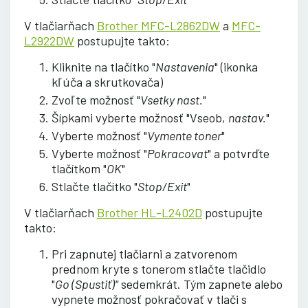
V tlačiarňach
Brother MFC-L2862DW
a
MFC-
L2922DW
postupujte takto:
Kliknite na tlačítko "
Nastavenia
" (ikonka
kľúča a skrutkovača)
Zvoľte možnosť "
Vsetky nast.
"
Šípkami vyberte možnosť "Vseob,
nastav.
"
Vyberte možnosť "
Vymente toner
"
Vyberte možnosť "
Pokracovat
" a potvrďte
tlačítkom "
OK
"
Stlačte tlačítko "
Stop/Exit
"
V tlačiarňach
Brother HL-L2402D
postupujte
takto:
Pri zapnutej tlačiarni a zatvorenom
prednom kryte s tonerom stlačte tlačidlo
"
Go (Spustiť)"
sedemkrát. Tým zapnete alebo
vypnete možnosť pokračovať v tlači s