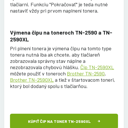
tlačiarni. Funkciu "Pokračovať" je teda nutné
nastaviť vždy pri prvom naplnení tonera
.
Výmena čipu na toneroch TN-2590 a TN-
2590XL
Pri plnení tonera je výmena čipu na tomto type
tonera nutná iba ak chcete, aby tlačiareň
zobrazovala správny stav náplne a
nezobrazovala chybovú hlášku.
Čip TN-2590XL
môžete použiť v toneroch
Brother TN-2590
,
Brother TN-2590XL
a tiež v štartovacom toneri,
ktorý bol dodaný spolu s tlačiarňou.
KÚPIŤ ČIP NA TONER TN-2590XL