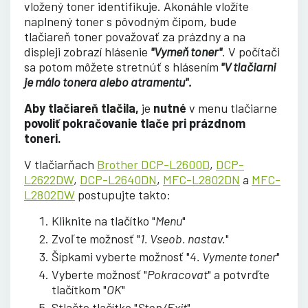
vložený toner identifikuje. Akonáhle vložíte
naplnený toner s pôvodným čipom, bude
tlačiareň toner považovať za prázdny a na
displeji zobrazí hlásenie
"Vymeň toner"
. V počítači
sa potom môžete stretnúť s hlásením
"V tlačiarni
je málo tonera alebo atramentu".
Aby tlačiareň tlačila,
je
nutné
v menu tlačiarne
povoliť pokračovanie tlače pri prázdnom
toneri.
V tlačiarňach
Brother DCP-L2600D
,
DCP-
L2622DW
,
DCP-L2640DN
,
MFC-L2802DN
a
MFC-
L2802DW
postupujte takto:
Kliknite na tlačítko "
Menu
"
Zvoľte možnosť "
1. Vseob. nastav.
"
Šípkami vyberte možnosť "
4. Vymente toner
"
Vyberte možnosť "
Pokracovat
" a potvrďte
tlačítkom "
OK
"
Stlačte tlačítko "
Stop/Exit
"