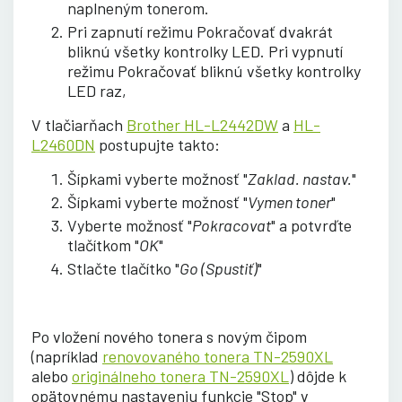
naplneným tonerom.
Pri zapnutí režimu Pokračovať dvakrát
bliknú všetky kontrolky LED. Pri vypnutí
režimu Pokračovať bliknú všetky kontrolky
LED raz,
V tlačiarňach
Brother HL-L2442DW
a
HL-
L2460DN
postupujte takto:
Šípkami vyberte možnosť
"
Zaklad. nastav.
"
Šípkami vyberte možnosť "
Vymen toner
"
Vyberte možnosť "
Pokracovat
" a potvrďte
tlačítkom "
OK
"
Stlačte tlačítko "
Go (Spustiť)
"
Po vložení nového tonera s novým čipom
(napríklad
renovovaného tonera TN-2590XL
alebo
originálneho tonera TN-2590XL
) dôjde k
opätovnému nastaveniu funkcie "Stop" v