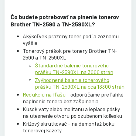
Čo budete potrebovať na plnenie tonerov
Brother TN-2590 a TN-2590XL?
Akýkoľvek prázdny toner podľa zoznamu
vyššie
Tonerový prášok pre tonery Brother TN-
2590 a TN-2590XL
Štandardné balenie tonerového
prášku TN-2590XL na 3000 strán
Zvýhodnené balenie tonerového
prášku TN-2590XL na cca 13300 strán
Redukciu na fľašu
- odporúčame pre ľahké
naplnenie tonera bez zašpinenia
Kúsok vaty alebo molitanu a lepiace pásky
na utesnenie otvoru po ozubenom koliesku
Krížový skrutkovač - na demontáž boku
tonerovej kazety