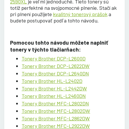
2590XL
je veľmi jednoduché. Tieto tonery sú
totiž perfektné na svojpomocné plnenie. Stačí ak
pri plnení použijete
kvalitný tonerový prášok
a
budete postupovať podľa tohto návodu.
Pomocou tohto návodu môžete naplniť
tonery v týchto tlačiarňach:
Tonery Brother DCP-L2600D
Tonery Brother DCP-L2622DW
Tonery Brother DCP-L2640DN
Tonery Brother HL-L2402D
Tonery Brother HL-L2442DW
Tonery Brother HL-L2460DN
Tonery Brother MFC-L2802DN
Tonery Brother MFC-L2802DW
Tonery Brother MFC-L2862DW
Tonery Brother MFC-L2922DW