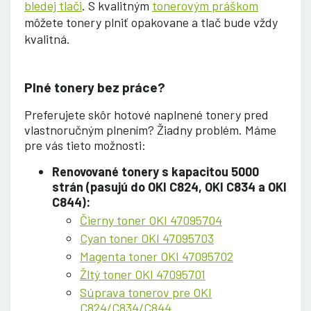
bledej tlači
. S kvalitným
tonerovým práškom
môžete tonery plniť opakovane a tlač bude vždy
kvalitná.
Plné tonery bez práce?
Preferujete skôr hotové naplnené tonery pred
vlastnoručným plnením? Žiadny problém. Máme
pre vás tieto možnosti:
Renovované tonery s kapacitou 5000
strán (pasujú do OKI C824, OKI C834 a OKI
C844):
Čierny toner OKI 47095704
Cyan toner OKI 47095703
Magenta toner OKI 47095702
Žltý toner OKI 47095701
Súprava tonerov pre OKI
C824/C834/C844