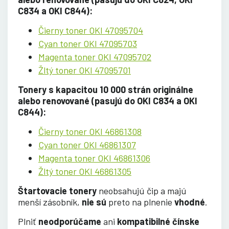
C834 a OKI C844):
Čierny toner OKI 47095704
Cyan toner OKI 47095703
Magenta toner OKI 47095702
Žltý toner OKI 47095701
Tonery s kapacitou 10 000 strán originálne
alebo renovované (pasujú do OKI C834 a OKI
C844):
Čierny toner OKI 46861308
Cyan toner OKI 46861307
Magenta toner OKI 46861306
Žltý toner OKI 46861305
Štartovacie tonery
neobsahujú čip a majú
menší zásobník,
nie sú
preto na plnenie
vhodné
.
Plniť
neodporúčame
ani
kompatibilné čínske