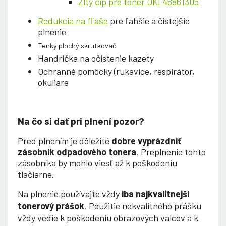
Žltý čip pre toner OKI 46861305
Redukcia na fľaše
pre ľahšie a čistejšie
plnenie
Tenký plochý skrutkovač
Handrička na očistenie kazety
Ochranné pomôcky (rukavice, respirátor,
okuliare
Na čo si dať pri plnení pozor?
Pred plnením je dôležité
dobre vyprázdniť
zásobník odpadového tonera
. Preplnenie tohto
zásobníka by mohlo viesť až k poškodeniu
tlačiarne.
Na plnenie používajte vždy
iba najkvalitnejší
tonerový prášok
. Použitie nekvalitného prášku
vždy vedie k poškodeniu obrazových valcov a k