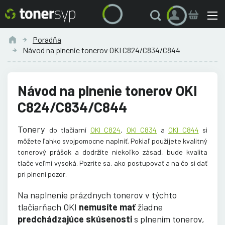
Poradňa
Návod na plnenie tonerov OKI C824/C834/C844
Návod na plnenie tonerov OKI
C824/C834/C844
Tonery
do tlačiarní
OKI C824
,
OKI C834
a
OKI C844
si
môžete ľahko svojpomocne naplniť. Pokiaľ použijete kvalitný
tonerový prášok a dodržíte niekoľko zásad, bude kvalita
tlače veľmi vysoká. Pozrite sa, ako postupovať a na čo si dať
pri plnení pozor.
Na naplnenie prázdnych tonerov v týchto
tlačiarňach OKI
nemusíte mať
žiadne
predchádzajúce skúsenosti
s plnením tonerov,