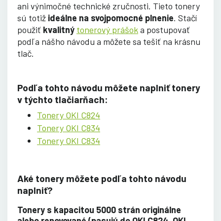
ani výnimočné technické zručnosti. Tieto tonery
sú totiž
ideálne na svojpomocné plnenie
. Stačí
použiť
kvalitný
tonerový prášok
a postupovať
podľa nášho návodu a môžete sa tešiť na krásnu
tlač.
Podľa tohto návodu môžete naplniť tonery
v týchto tlačiarňach:
Tonery OKI C824
Tonery OKI C834
Tonery OKI C834
Aké tonery môžete podľa tohto návodu
naplniť?
Tonery s kapacitou 5000 strán originálne
alebo renovované (pasujú do OKI C824, OKI