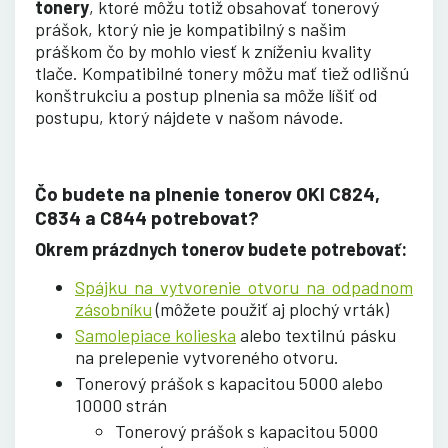
tonery
, ktoré môžu totiž obsahovať tonerový
prášok, ktorý nie je kompatibilný s našim
práškom čo by mohlo viesť k zníženiu kvality
tlače. Kompatibilné tonery môžu mať tiež odlišnú
konštrukciu a postup plnenia sa môže líšiť od
postupu, ktorý nájdete v našom návode.
Čo budete na plnenie tonerov OKI C824,
C834 a C844 potrebovat?
Okrem prázdnych tonerov budete potrebovať:
Spájku na vytvorenie otvoru na odpadnom
zásobníku
(môžete použiť aj plochý vrták)
Samolepiace kolieska
alebo textilnú pásku
na prelepenie vytvoreného otvoru.
Tonerový prášok s kapacitou 5000 alebo
10000 strán
Tonerový prášok s kapacitou 5000