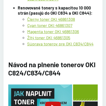
Renovované tonery s kapacitou 10 000
strán (pasujú do OKI C834 a OKI C844):
Čierny toner OKI 46861308
Cyan toner OKI 46861307
Magenta toner OKI 46861306
Žltý toner OKI 46861305
Súprava tonerov pre OKI C834/C844
Návod na plnenie tonerov OKI
C824/C834/C844