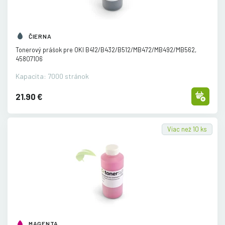
ČIERNA
Tonerový prášok pre OKI B412/
B432/
B512/
MB472/
MB492/
MB562,
45807106
Kapacita: 7000 stránok
21.90 €
Viac než 10 ks
MAGENTA