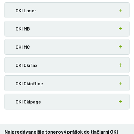
OKI Laser
OKI MB
OKI MC
OKI Okifax
OKI Okioffice
OKI Okipage
Najpredávanejšie tonerový prášok do tlačiarní OKI