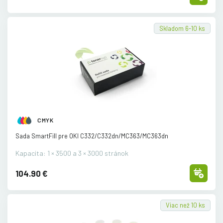
Skladom 6-10 ks
CMYK
Sada SmartFill pre OKI C332/
C332dn/
MC363/
MC363dn
Kapacita: 1 × 3500 a 3 × 3000 stránok
104.90 €
Viac než 10 ks