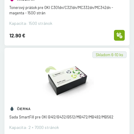
Tonerový prášok pre OKI C301dn/
C321dn/
MC332dn/
MC342dn -
magenta - 1500 strán
Kapacita: 1500 stránok
12.90 €
Skladom 6-10 ks
ČIERNA
Sada SmartFill pre OKI B412/
B432/
B512/
MB472/
MB492/
MB562
Kapacita: 2 × 7000 stránok