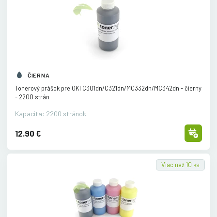
ČIERNA
Tonerový prášok pre OKI C301dn/
C321dn/
MC332dn/
MC342dn - čierny
- 2200 strán
Kapacita: 2200 stránok
12.90 €
Viac než 10 ks