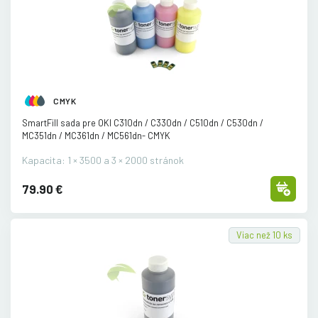
CMYK
SmartFill sada pre OKI C310dn /
C330dn /
C510dn /
C530dn /
MC351dn /
MC361dn /
MC561dn- CMYK
Kapacita: 1 × 3500 a 3 × 2000 stránok
79.90 €
Viac než 10 ks