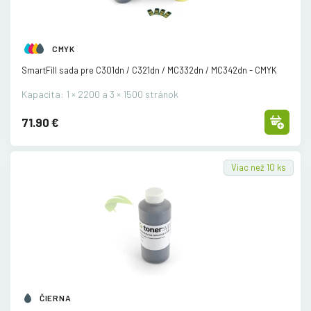
CMYK
SmartFill sada pre C301dn /
C321dn /
MC332dn /
MC342dn - CMYK
Kapacita: 1 × 2200 a 3 × 1500 stránok
71.90 €
Viac než 10 ks
ČIERNA