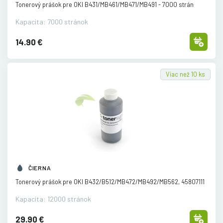
Tonerový prášok pre OKI B431/
MB461/
MB471/
MB491 - 7000 strán
Kapacita: 7000 stránok
14.90 €
Viac než 10 ks
ČIERNA
Tonerový prášok pre OKI B432/
B512/
MB472/
MB492/
MB562, 45807111
Kapacita: 12000 stránok
29.90 €