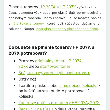
Plnenie tonerov
HP 207A
a
HP 207X
vyžaduje trochu
času, odmenou však bude perfektná tlač, porovnateľná s
originálnym tonerom. Dobrou správou je, že môžete naplniť
aj
štartovacie tonery
,
ktoré boli súčasťou tlačiarne pri
zakúpení. Naopak
neoriginálne tonery plniť neodporúčame
.
Čo budete na plnenie tonerov HP 207A a
207X potrebovať?
Prázdny
originálny toner HP 207A
,
207X
alebo
štartovací toner
Spájku na vytvorenie plniaceho otvoru
Ostrý nôž
Textilnú pásku alebo
samolepiace kolieska
-
na každú kazetu budete potrebovať 2
kolieska.
Tonerový prášok pre tonery HP 207A, 207X
Redukciu na fľašu
, vďaka ktorej naplníte