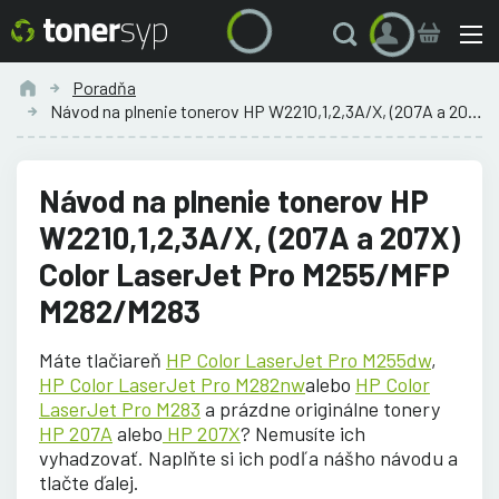
Poradňa
Návod na plnenie tonerov HP W2210,1,2,3A/X, (207A a 207X) Color...
Návod na plnenie tonerov HP
W2210,1,2,3A/X, (207A a 207X)
Color LaserJet Pro M255/MFP
M282/M283
Máte tlačiareň
HP Color LaserJet Pro M255dw
,
HP Color LaserJet Pro M282nw
alebo
HP Color
LaserJet Pro M283
a prázdne originálne tonery
HP 207A
alebo
HP 207X
? Nemusíte ich
vyhadzovať. Naplňte si ich podľa nášho návodu a
tlačte ďalej.