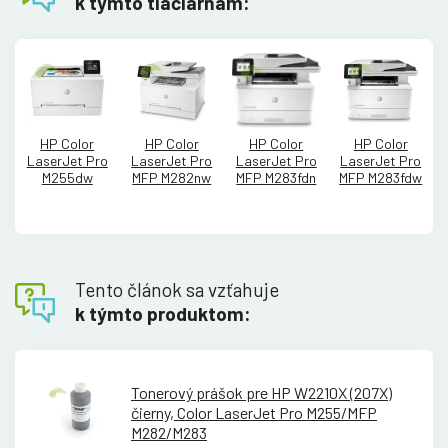
k týmto tlačiarňam:
HP Color
HP Color
HP Color
HP Color
LaserJet Pro
LaserJet Pro
LaserJet Pro
LaserJet Pro
M255dw
MFP M282nw
MFP M283fdn
MFP M283fdw
Tento článok sa vzťahuje
k týmto produktom:
Tonerový prášok pre HP W2210X (207X)
čierny, Color LaserJet Pro M255/
MFP
M282/
M283