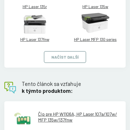
HP Laser 135r
HP Laser 135w
HP Laser 137fnw
HP Laser MFP 130 series
NAČÍST DALŠÍ
Tento článok sa vzťahuje
k týmto produktom:
Čip pre HP W1106A, HP Laser 107a/
107w/
MFP 135w/
137fnw