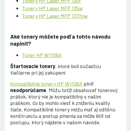
Tonery HP Laser MFP 135r
Tonery HP Laser MFP 135w
Tonery HP Laser MFP 137fnw
Aké tonery môžete podľa tohto návodu
naplniť?
Toner HP W1106A
Štartovacie tonery
, ktoré boli súčasťou
tlačiarne pri jej zakúpení
Kompatibilné tonery HP W1106A
plniť
neodporúčame
. Môžu totiž obsahovať tonerový
prášok, ktorý nie je kompatibilný s našim
práškom, čo by mohlo viesť k zníženiu kvality
tlače. Kompatibilné tonery môžu mať aj odlišnú
konštrukciu a postup plnenia sa môže líšiť od
postupu, ktorý nájdete v našom návode.