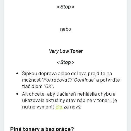
< Stop >
nebo
Very Low Toner
< Stop >
Šípkou doprava alebo doľava prejdite na
možnosť
"Pokračovať"/"Continue"
a potvrďte
tlačidlom
"OK"
.
Ak chcete, aby tlačiareň nehlásila chybu a
ukazovala aktuálny stav náplne v toneri, je
nutné vymeniť
čip
za nový.
Plné tonery a bez práce?