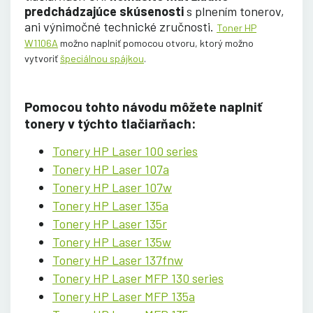
predchádzajúce skúsenosti
s plnením tonerov,
ani výnimočné technické zručnosti.
Toner HP
W1106A
možno naplniť pomocou otvoru, ktorý možno
vytvoriť
špeciálnou spájkou
.
Pomocou tohto návodu môžete naplniť
tonery v týchto tlačiarňach:
Tonery HP Laser 100 series
Tonery HP Laser 107a
Tonery HP Laser 107w
Tonery HP Laser 135a
Tonery HP Laser 135r
Tonery HP Laser 135w
Tonery HP Laser 137fnw
Tonery HP Laser MFP 130 series
Tonery HP Laser MFP 135a