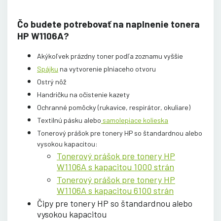
Čo budete potrebovať na naplnenie tonera
HP W1106A?
Akýkoľvek prázdny toner podľa zoznamu vyššie
Spájku
na vytvorenie plniaceho otvoru
Ostrý nôž
Handričku na očistenie kazety
Ochranné pomôcky (rukavice, respirátor, okuliare)
Textilnú pásku alebo
samolepiace kolieska
Tonerový prášok pre tonery HP so štandardnou alebo
vysokou kapacitou:
Tonerový prášok pre tonery HP
W1106A s kapacitou 1000 strán
Tonerový prášok pre tonery HP
W1106A s kapacitou 6100 strán
Čipy pre tonery HP so štandardnou alebo
vysokou kapacitou