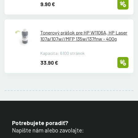
9.90 €
Tonerový prášok pre HP W1106A, HP Laser
107a/
107w/
/
MFP 135w/
137fnw - 400g
Kapacita: 6100 stránok
33.90 €
Potrebujete poradiť?
Napíšte nám alebo zavolajte: