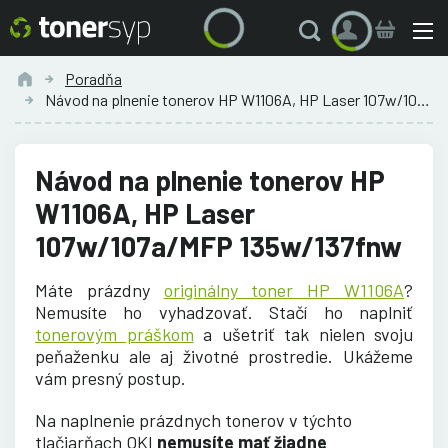
Poradňa
Návod na plnenie tonerov HP W1106A, HP Laser 107w/107a/MFP...
Návod na plnenie tonerov HP
W1106A, HP Laser
107w/107a/MFP 135w/137fnw
Máte prázdny
originálny toner HP W1106A
?
Nemusíte ho vyhadzovať. Stačí ho naplniť
tonerovým práškom
a ušetriť tak nielen svoju
peňaženku ale aj životné prostredie. Ukážeme
vám presný postup.
Na naplnenie prázdnych tonerov v týchto
tlačiarňach OKI
nemusíte mať žiadne