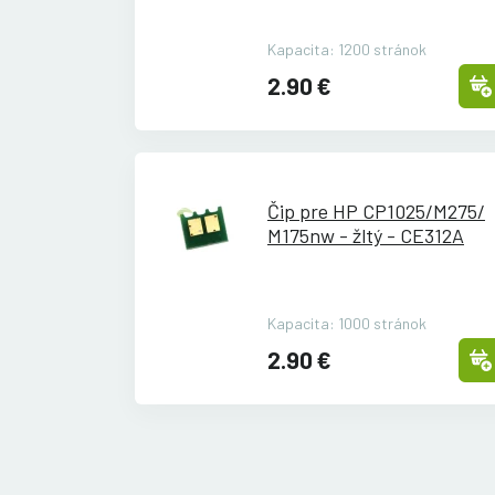
Kapacita: 1200 stránok
2.90 €
Čip pre HP CP1025/
M275/
M175nw - žltý - CE312A
Kapacita: 1000 stránok
2.90 €