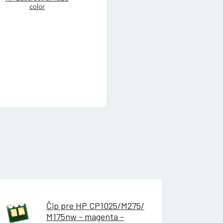
color
Čip pre HP CP1025/
M275/
M175nw - magenta -