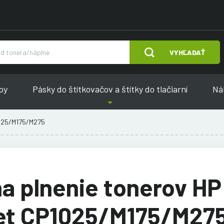
VYHĽADAŤ
py
Pásky do štítkovačov a štítky do tlačiarní
Náh
1025/M175/M275
a plnenie tonerov HP
et CP1025/M175/M27