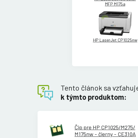
MFP M175a
HP LaserJet CP1025nw
Tento článok sa vzťahuj
k týmto produktom:
Čip pre HP CP1025/
M275/
M175nw - čierny - CE310A