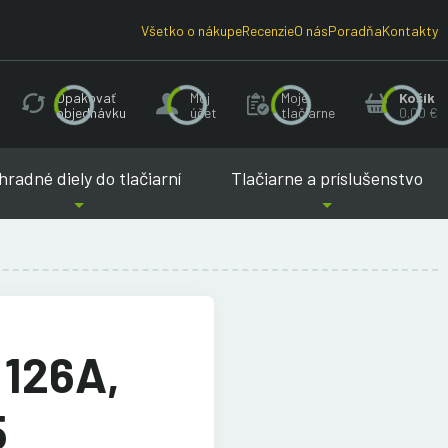
Všetko o nákupe
Recenzie
O nás
Poradňa
Kontakty
Opakovať
Môj
Moje
Košík
objednávku
účet
tlačiarne
0.00 €
radné diely do tlačiarní
Tlačiarne a príslušenstvo
 126A,
5