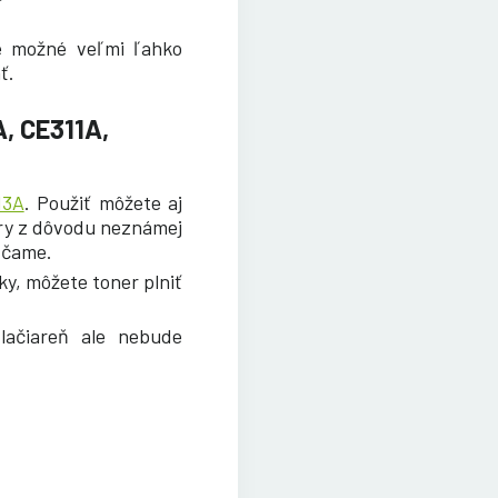
e možné veľmi ľahko
ť.
, CE311A,
13A
. Použiť môžete aj
ery z dôvodu neznámej
účame.
ky, môžete toner plniť
lačiareň ale nebude