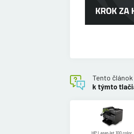
Tento článok
k týmto tlač
HP LaserJet 100 color