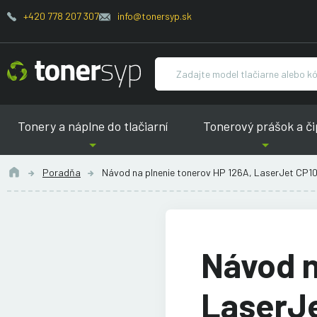
+420 778 207 307
info@tonersyp.sk
Tonery a náplne do tlačiarní
Tonerový prášok a či
Poradňa
Návod na plnenie tonerov HP 126A, LaserJet CP
Návod n
LaserJ