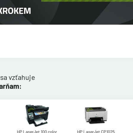
 sa vzťahuje
iarňam:
HP LaserJet 100 color
HP LaserJet CP1025