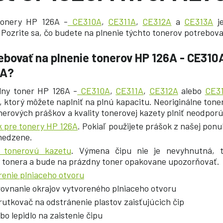
tonery HP 126A -
CE310A
,
CE311A
,
CE312A
a
CE313A
j
 Pozrite sa, čo budete na plnenie týchto tonerov potrebova
bovať na plnenie tonerov HP 126A - CE310A
3A?
lny toner HP 126A -
CE310A
,
CE311A
,
CE312A
alebo
CE3
r, ktorý môžete naplniť na plnú kapacitu. Neoriginálne ton
onerových práškov a kvality tonerovej kazety plniť neodpor
 pre tonery HP 126A
. Pokiaľ použijete prášok z našej ponu
medzene.
 tonerovú kazetu
. Výmena čipu nie je nevyhnutná, t
 tonera a bude na prázdny toner opakovane upozorňovať.
renie plniaceho otvoru
rovnanie okrajov vytvoreného plniaceho otvoru
rutkovač na odstránenie plastov zaisťujúcich čip
bo lepidlo na zaistenie čipu