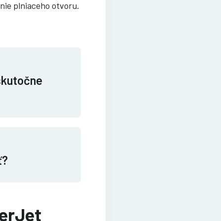
enie plniaceho otvoru.
 skutočne
ť?
serJet