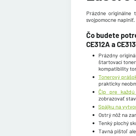
Prázdne originálne 
svojpomocne naplniť.
Čo budete potre
CE312A a CE31
Prázdny originá
štartovací tone
kompatibility t
Tonerový prášok
prakticky neob
Čip pre každú
zobrazovať stav
Spájku na vytvo
Ostrý nôž na za
Tenký plochý sk
Tavná pištoľ ale