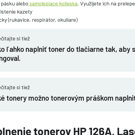
u pásku alebo
samolepiace kolieska
. Využijete ich na prelep
istenie kazety
y (rukavice, respirátor, okuliare)
čítajte si tiež
o ľahko naplniť toner do tlačiarne tak, aby
ngoval.
čítajte si tiež
é tonery možno tonerovým práškom naplni
plnenie tonerov HP 126A, La