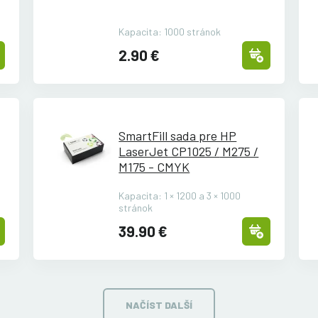
Kapacita: 1000 stránok
2.90 €
SmartFill sada pre HP
LaserJet CP1025 /
M275 /
M175 - CMYK
Kapacita: 1 × 1200 a 3 × 1000
stránok
39.90 €
NAČÍST DALŠÍ