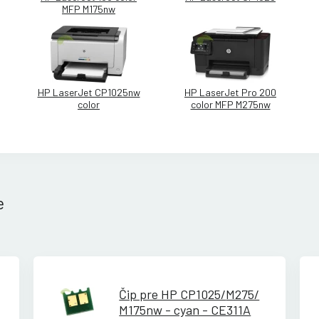
MFP M175nw
HP LaserJet CP1025nw
HP LaserJet Pro 200
color
color MFP M275nw
e
Čip pre HP CP1025/
M275/
M175nw - cyan - CE311A