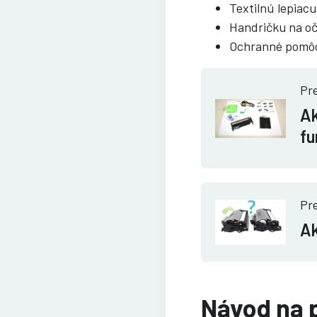
Textilnú lepiac
Handričku na oč
Ochranné pomôck
Pre
Ak
fu
Pre
Ak
Návod na 