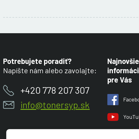
Potrebujete poradiť?
Najnovšie
Napíšte nám alebo zavolajte:
informáci
pre Vás
+420 778 207 307
Faceb
info@tonersyp.sk
YouTu