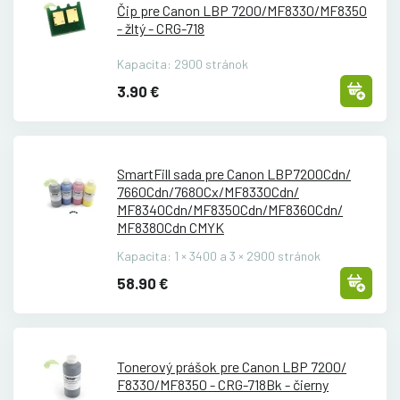
Čip pre Canon LBP 7200/
MF8330/
MF8350
- žltý - CRG-718
Kapacita: 2900 stránok
3.90 €
SmartFill sada pre Canon LBP7200Cdn/
7660Cdn/
7680Cx/
MF8330Cdn/
MF8340Cdn/
MF8350Cdn/
MF8360Cdn/
MF8380Cdn CMYK
Kapacita: 1 × 3400 a 3 × 2900 stránok
58.90 €
Tonerový prášok pre Canon LBP 7200/
F8330/
MF8350 - CRG-718Bk - čierny