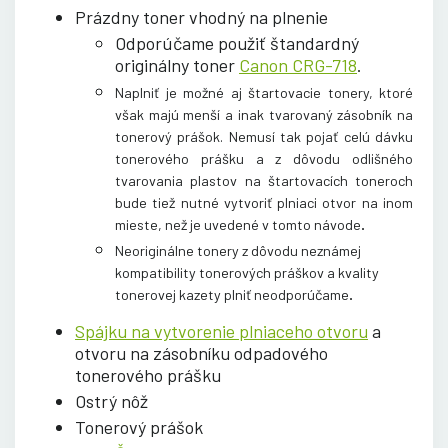
Prázdny toner vhodný na plnenie
Odporúčame použiť štandardný
originálny toner
Canon CRG-718
.
Naplniť je možné aj štartovacie tonery, ktoré
však majú menší a inak tvarovaný zásobník na
tonerový prášok. Nemusí tak pojať celú dávku
tonerového prášku a z dôvodu odlišného
tvarovania plastov na štartovacích toneroch
bude tiež nutné vytvoriť plniaci otvor na inom
.
mieste, než je uvedené v tomto návode
Neoriginálne tonery z dôvodu neznámej
kompatibility tonerových práškov a kvality
.
tonerovej kazety plniť neodporúčame
Spájku na vytvorenie plniaceho otvoru
a
otvoru na zásobníku odpadového
tonerového prášku
Ostrý nôž
Tonerový prášok