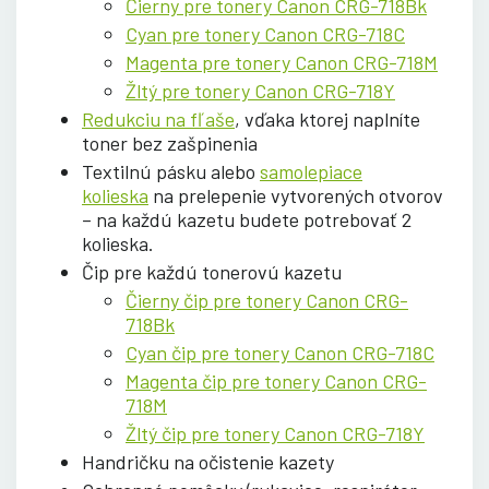
Čierny pre tonery Canon CRG-718Bk
Cyan pre tonery Canon CRG-718C
Magenta pre tonery Canon CRG-718M
Žltý pre tonery Canon CRG-718Y
Redukciu na fľaše
, vďaka ktorej naplníte
toner bez zašpinenia
Textilnú pásku alebo
samolepiace
kolieska
na prelepenie vytvorených otvorov
– na každú kazetu budete potrebovať 2
kolieska.
Čip pre každú tonerovú kazetu
Čierny čip pre tonery Canon CRG-
718Bk
Cyan čip pre tonery Canon CRG-718C
Magenta čip pre tonery Canon CRG-
718M
Žltý čip pre tonery Canon CRG-718Y
Handričku na očistenie kazety