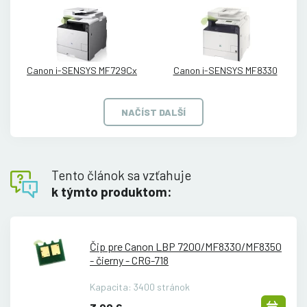
Canon i-SENSYS MF729Cx
Canon i-SENSYS MF8330
NAČÍST DALŠÍ
Tento článok sa vzťahuje
k týmto produktom:
Čip pre Canon LBP 7200/
MF8330/
MF8350
- čierny - CRG-718
Kapacita: 3400 stránok