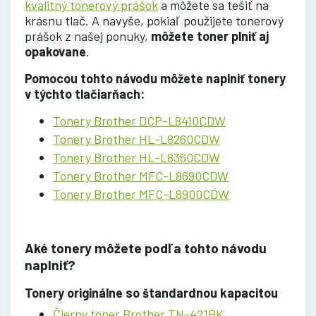
kvalitný tonerový prášok
a môžete sa tešiť na
krásnu tlač. A navyše, pokiaľ použijete tonerový
prášok z našej ponuky,
môžete toner plniť aj
opakovane
.
Pomocou tohto návodu môžete naplniť tonery
v týchto tlačiarňach:
Tonery Brother DCP-L8410CDW
Tonery Brother HL-L8260CDW
Tonery Brother HL-L8360CDW
Tonery Brother MFC-L8690CDW
Tonery Brother MFC-L8900CDW
Aké tonery môžete podľa tohto návodu
naplniť?
Tonery originálne so štandardnou kapacitou
Čierny toner Brother TN-421BK