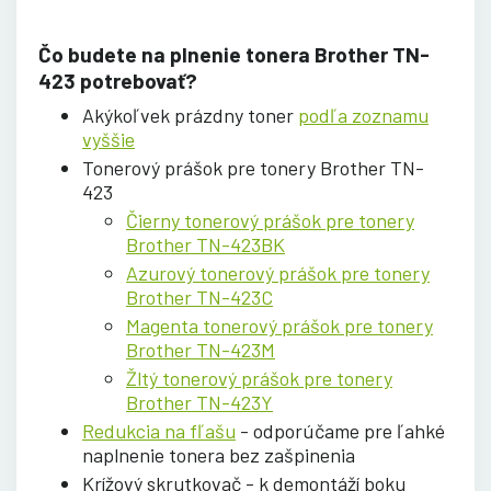
Čo budete na plnenie tonera Brother TN-
423 potrebovať?
Akýkoľvek prázdny toner
podľa zoznamu
vyššie
Tonerový prášok pre tonery Brother TN-
423
Čierny tonerový prášok pre tonery
Brother TN-423BK
Azurový tonerový prášok pre tonery
Brother TN-423C
Magenta tonerový prášok pre tonery
Brother TN-423M
Žltý tonerový prášok pre tonery
Brother TN-423Y
Redukcia na fľašu
-
odporúčame pre ľahké
naplnenie tonera bez zašpinenia
Krížový skrutkovač - k demontáží boku