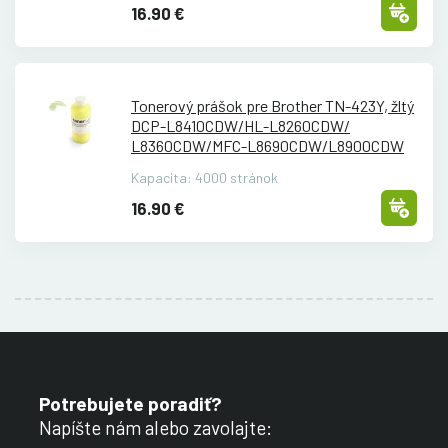
16.90 €
Tonerový prášok pre Brother TN-423Y, žltý
DCP-L8410CDW/
HL-L8260CDW/
L8360CDW/
MFC-L8690CDW/
L8900CDW
Kapacita: 4000 stránok
16.90 €
Potrebujete poradiť?
Napíšte nám alebo zavolajte: