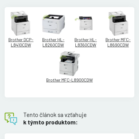
Brother DCP-
Brother HL-
Brother HL-
Brother MFC-
L8410CDW
L8260CDW
L8360CDW
L8690CDW
Brother MFC-L8900CDW
Tento článok sa vzťahuje
k týmto produktom: