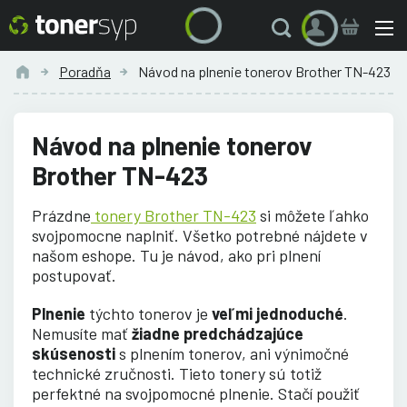
Poradňa
Návod na plnenie tonerov Brother TN-423
Návod na plnenie tonerov
Brother TN-423
Prázdne
tonery Brother TN-423
si môžete ľahko
svojpomocne naplniť. Všetko potrebné nájdete v
našom eshope. Tu je návod, ako pri plnení
postupovať.
Plnenie
týchto tonerov je
veľmi jednoduché
.
Nemusíte mať
žiadne predchádzajúce
skúsenosti
s plnením tonerov, ani výnimočné
technické zručnosti. Tieto tonery sú totiž
perfektné na svojpomocné plnenie. Stačí použiť