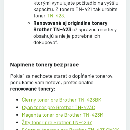
ktorými vynulujete počítadlo na vyššiu
kapacitu.
Z tonera TN-421 tak urobíte
toner
TN-423
.
Renovované aj originálne tonery
Brother TN-423
už správne resetery
obsahujú a nie je potrebné ich
dokupovať.
Naplnené tonery bez práce
Pokiaľ sa nechcete starať o dopĺňanie tonerov,
ponúkame vám hotové, profesionálne
renovované tonery
:
Čierny toner pre Brother TN-423BK
Cyan toner pre Brother TN-423C
Magenta toner pre Brother TN-423M
Žltý toner pre Brother TN-423Y
Súprava tonerov pre Brother TN-423 CMYK