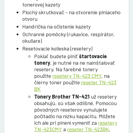
tonerovej kazety
Plochý skrutkovač - na otvorenie plniaceho
otvoru
Handrička na očistenie kazety
Ochranné pomôcky (rukavice, respirátor,
okuliare)
Resetovacie kolieska (resetery)
Pokiaľ budete plniť
štartovacie
tonery
, je nutné na ne nainštalovať
resetery. Na farebné tonery
použite
resetery TN-423 CMY
, na
čierny toner použite
reseter TN-423
BK
Tonery Brother TN-421
už resetery
obsahujú, sú však odlišné. Pomocou
pôvodných reseterov vynulujete
počítadlo na nízku kapacitu. Môžete
ich ale pri plnení vymeniť za
resetery
TN-423CMY
a
reseter TN-423BK
,