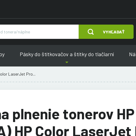
VYHĽADAŤ
py
Pásky do štítkovačov a štítky do tlačiarní
Náh
lor LaserJet Pro...
a plnenie tonerov H
) HP Color LaserJet 