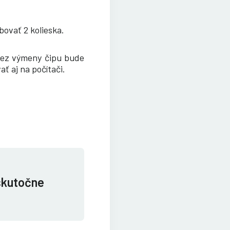
ovať 2 kolieska.
Bez výmeny čipu bude
ť aj na počítači.
 skutočne