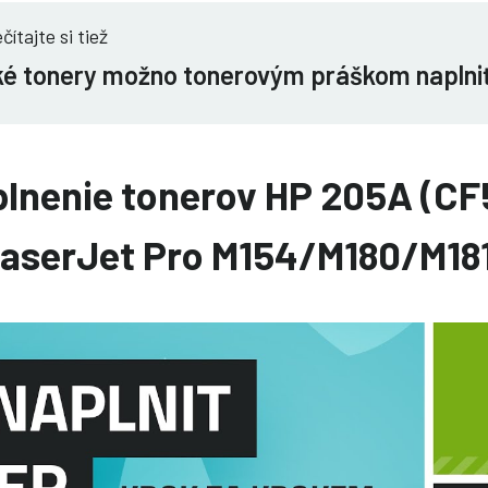
čítajte si tiež
é tonery možno tonerovým práškom naplni
plnenie tonerov HP 205A (C
LaserJet Pro M154/M180/M18