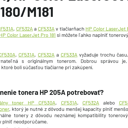
180/M181
F531A
,
CF532A
a
CF533A
v tlačiarňach
HP Color LaserJet 
HP Color LaserJet Pro 181
si môžete ľahko naplniť tonerov
CF530A
,
CF531A
,
CF532A
a
CF533A
vyžaduje trochu času
ovnateľná s originálnym tonerom. Dobrou správou je
, ktoré boli súčasťou tlačiarne pri zakúpení.
lnenie tonera HP 205A potrebovať?
nálny toner HP CF530A
,
CF531A
,
CF532A
alebo
CF5
toner
, ktorý je nutné z dôvodu menšej kapacity plniť men
inálne tonery z dôvodu neznámej kompatibility tonerový
y plniť neodporúčame.