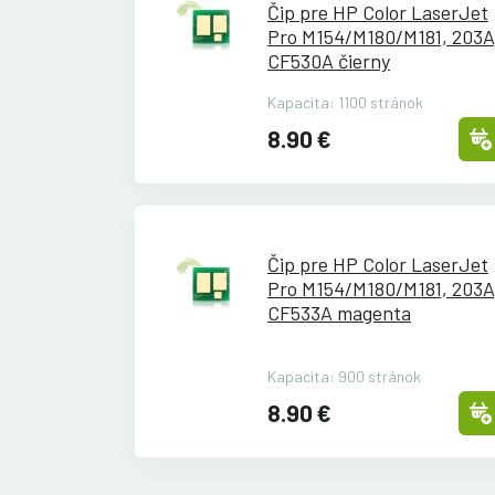
Čip pre HP Color LaserJet
Pro M154/
M180/
M181, 203A
CF530A čierny
Kapacita: 1100 stránok
8.90 €
Čip pre HP Color LaserJet
Pro M154/
M180/
M181, 203A
CF533A magenta
Kapacita: 900 stránok
8.90 €