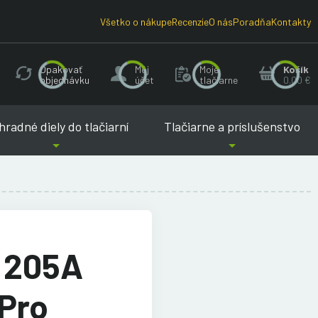
Všetko o nákupe
Recenzie
O nás
Poradňa
Kontakty
Opakovať
Môj
Moje
Košík
objednávku
účet
tlačiarne
0.00 €
radné diely do tlačiarní
Tlačiarne a príslušenstvo
P 205A
Pro