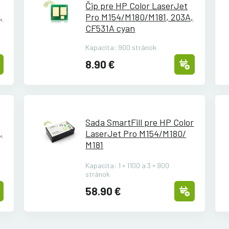
Čip pre HP Color LaserJet
,
Pro M154/
M180/
M181, 203A,
CF531A cyan
Kapacita: 900 stránok
8.90 €
Sada SmartFill pre HP Color
,
LaserJet Pro M154/
M180/
M181
Kapacita: 1 × 1100 a 3 × 900
stránok
58.90 €