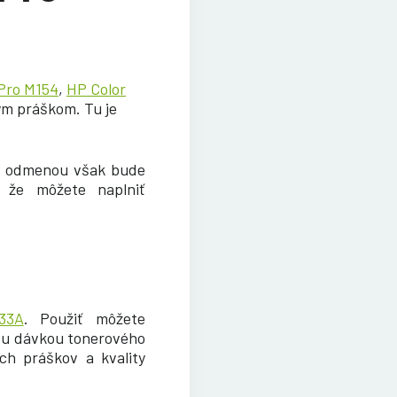
Pro M154
,
HP Color
ým práškom. Tu je
, odmenou však bude
, že môžete naplniť
33A
. Použiť môžete
šou dávkou tonerového
ch práškov a kvality