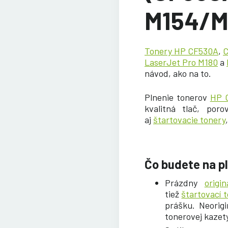
M154/M
Tonery HP CF530A
,
C
LaserJet Pro M180
a
návod, ako na to.
Plnenie tonerov
HP 
kvalitná tlač, por
aj
štartovacie tonery
Čo budete na p
Prázdny
origi
tiež
štartovací 
prášku. Neorig
tonerovej kazet