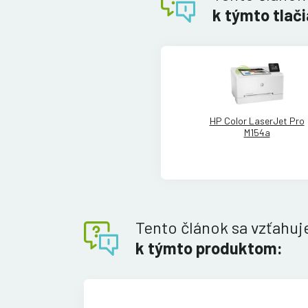
k týmto tlač
HP Color LaserJet Pro
M154a
Tento článok sa vzťahuj
k týmto produktom: