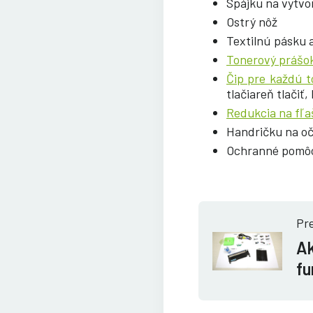
Spájku na vytvo
Ostrý nôž
Textilnú pásku 
Tonerový prášo
Čip pre každú t
tlačiareň tlačiť
Redukcia na fľa
Handričku na oč
Ochranné pomôck
Pre
Ak
fu