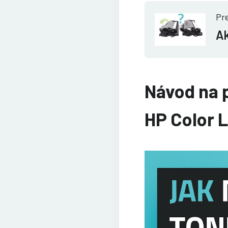
Pre
Ak
Návod na 
HP Color 