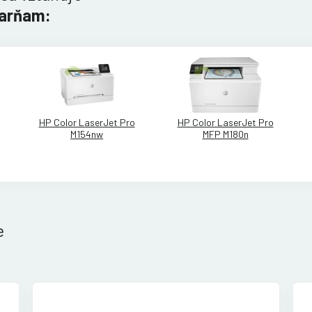
iarňam:
HP Color LaserJet Pro
HP Color LaserJet Pro
M154nw
MFP M180n
e