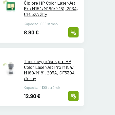
Čip pre HP Color LaserJet
Pro M154/
M180/
M181, 203A,
CF532A žltý
Kapacita: 900 stránok
8.90 €
Tonerový prášok pre HP
Color LaserJet Pro M154/
M180/
M181, 205A, CF530A
čierny
Kapacita: 1100 stránok
12.90 €