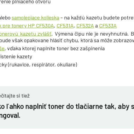
renie plniaceho otvoru
alebo
samolepiace kolieska
- na každú kazetu budete potreb
k pre tonery HP CF530A
,
CF531A
,
CF532A
a
CF533A
onerovú kazetu zvlášť
. Výmena čipu nie je nevyhnutná. 
, bude však opakovane hlásiť chybu, ktorá sa môže zobrazova
še
, vďaka ktorej naplníte toner bez zašpinenia
istenie kazety
y (rukavice, respirátor, okuliare)
čítajte si tiež
o ľahko naplniť toner do tlačiarne tak, aby
ngoval.