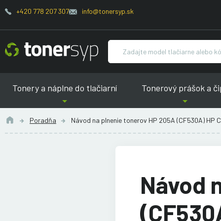
+420 778 207 307
info@tonersyp.sk
Tonery a náplne do tlačiarní
Tonerový prášok a či
Poradňa
Návod na plnenie tonerov HP 205A (CF530A) HP Co
Návod n
(CF530A