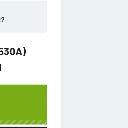
ť?
F530A)
1