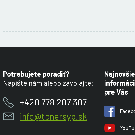
Potrebujete poradiť?
Najnovšie
Napíšte nám alebo zavolajte:
informáci
pre Vás
+420 778 207 307
Faceb
info@tonersyp.sk
YouTu