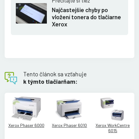
Prečítajte si tiež
Najčastejšie chyby po
vložení tonera do tlačiarne
Xerox
Tento článok sa vzťahuje
k týmto tlačiarňam:
Xerox Phaser 6000
Xerox Phaser 6010
Xerox WorkCentre
6015