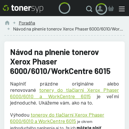
Poradňa
Návod na plnenie tonerov Xerox Phaser 6000/6010/WorkCentre 6015
Návod na plnenie tonerov
Xerox Phaser
6000/6010/WorkCentre 6015
Naplniť prázdne originálne alebo
renovované
tonery do tlačiarní Xerox Phaser
6000/6010 a WorkCentre 6015
je veľmi
jednoduché. Ukážeme vám, ako na to.
Výhodou
tonerov do tlačiarní Xerox Phaser
6000/6010 a WorkCentre 6015
je okrem
jednoduchého naplnenia aj to, že ich
môžete plniť