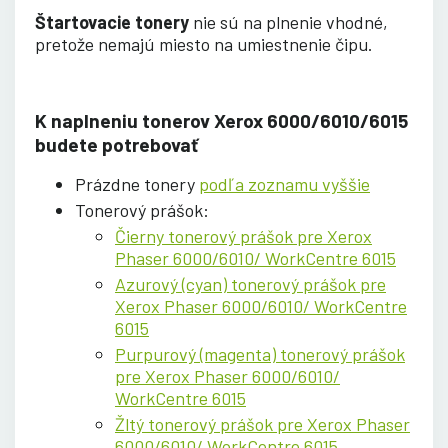
Štartovacie tonery
nie sú na plnenie vhodné,
pretože nemajú miesto na umiestnenie čipu.
K naplneniu tonerov Xerox 6000/6010/6015
budete potrebovať
Prázdne tonery
podľa zoznamu vyššie
Tonerový prášok:
Čierny tonerový prášok pre Xerox
Phaser 6000/6010/ WorkCentre 6015
Azurový (cyan) tonerový prášok pre
Xerox Phaser 6000/6010/ WorkCentre
6015
Purpurový (magenta) tonerový prášok
pre Xerox Phaser 6000/6010/
WorkCentre 6015
Žltý tonerový prášok pre Xerox Phaser
6000/6010/ WorkCentre 6015