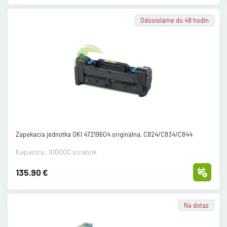
Odosielame do 48 hodín
Zapekacia jednotka OKI 47219604 originálna, C824/
C834/
C844
Kapacita: 100000 stránok
135.90 €
Na dotaz