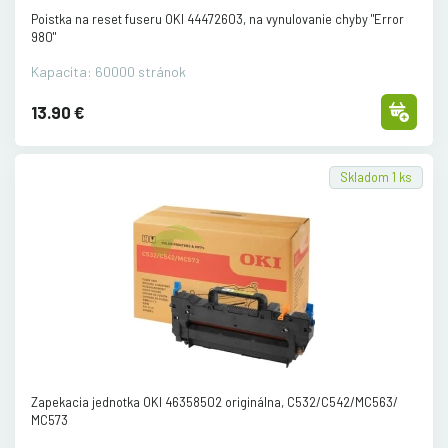
Poistka na reset fuseru OKI 44472603, na vynulovanie chyby "Error
980"
Kapacita: 60000 stránok
13.90 €
Skladom 1 ks
Zapekacia jednotka OKI 46358502 originálna, C532/
C542/
MC563/
MC573