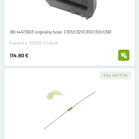
OKI 44472603 originálny fuser, C301/
C321/
C310/
C510/
C561
Kapacita: 60000 stránok
114.90 €
Viac než 10 ks