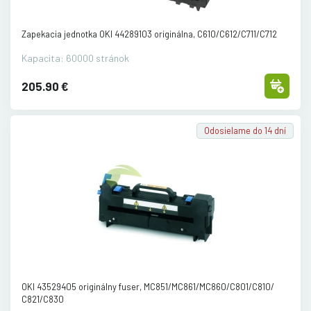
Zapekacia jednotka OKI 44289103 originálna, C610/
C612/
C711/
C712
Kapacita: 60000 stránok
205.90 €
Odosielame do 14 dní
OKI 43529405 originálny fuser, MC851/
MC861/
MC860/
C801/
C810/
C821/
C830