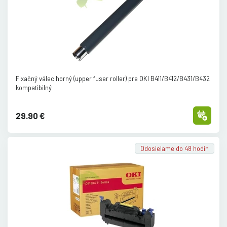
Fixačný válec horný (upper fuser roller) pre OKI B411/
B412/
B431/
B432
kompatibilný
29.90 €
Odosielame do 48 hodín