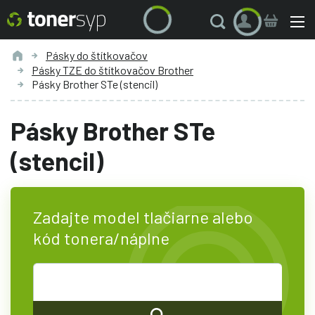
Pásky do štítkovačov
Pásky TZE do štítkovačov Brother
Pásky Brother STe (stencil)
Pásky Brother STe
(stencil)
Zadajte model tlačiarne alebo
kód tonera/náplne