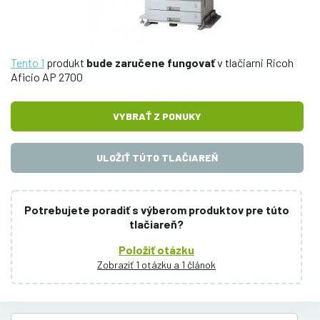
Tento 1
produkt
bude zaručene fungovať
v tlačiarni Ricoh
Aficio AP 2700
VYBRAŤ Z PONUKY
ULOŽIŤ TÚTO TLAČIAREŇ
Potrebujete poradiť s výberom produktov pre túto
tlačiareň?
Položiť otázku
Zobraziť 1 otázku a 1 článok