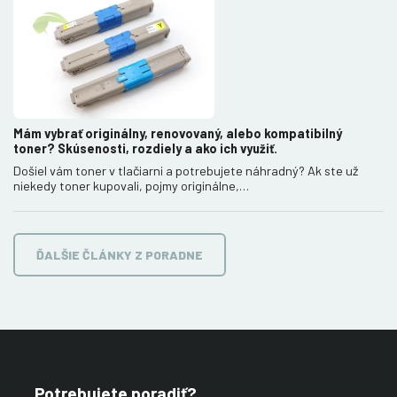
Mám vybrať originálny, renovovaný, alebo kompatibilný
toner? Skúsenosti, rozdiely a ako ich využiť.
Došiel vám toner v tlačiarni a potrebujete náhradný? Ak ste už
niekedy toner kupovali, pojmy originálne,…
ĎALŠIE ČLÁNKY Z PORADNE
Potrebujete poradiť?