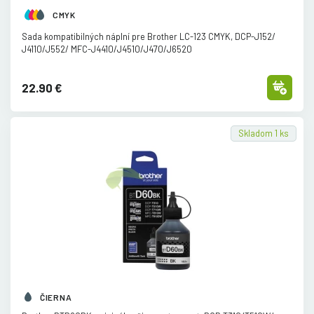
CMYK
Sada kompatibilných náplní pre Brother LC-123 CMYK, DCP-J152/
J4110/
J552/
MFC-J4410/
J4510/
J470/
J6520
22.90 €
Skladom 1 ks
ČIERNA