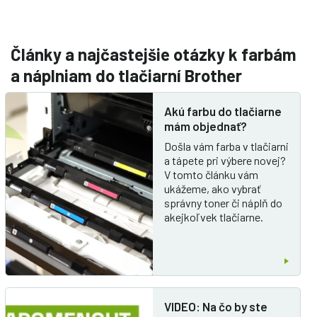
Články a najčastejšie otázky k farbám
a náplniam do tlačiarní Brother
Akú farbu do tlačiarne
mám objednať?
Došla vám farba v tlačiarni
a tápete pri výbere novej?
V tomto článku vám
ukážeme, ako vybrať
správny toner či náplň do
akejkoľvek tlačiarne.
VIDEO: Na čo by ste