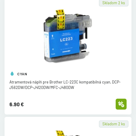
Skladom 2 ks
CYAN
Atramentová náplň pre Brother LC-223C kompatibilná cyan, DCP-
J562DW/
DCP-J4120DW/
MFC-J480DW
6.90 €
Skladom 2 ks