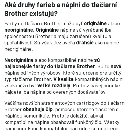
Aké druhy farieb a náplní do tlačiarní
Brother existujú?
Farby do tlačiarní Brother môžu byť
originálne
alebo
neoriginálne
.
Originálne
náplne sú vyrábané iba
spoločnosťou Brother a majú zaručenú kvalitu a
spoľahlivosť. Sú však tiež oveľa
drahšie
ako náplne
neoriginálne.
Neoriginálne
alebo kompatibilné náplne
sú
najlacnejšie farby do tlačiarne Brother
. Sú to
nové
náplne od iných výrobcov, ktoré sú určené pre určitý
typ tlačiarne Brother.
V kvalite
kompatibilných náplní
však môžu byť
veľké rozdiely
. Preto v našej ponuke
nájdete iba náplne od overených dodávateľov.
Väčšina novších atramentových cartridgov do tlačiarní
Brother
obsahuje čip
, pomocou ktorého tlačiareň s
náplňou komunikuje. Preto je dôležité, aby aj
kompatibilné náplne obsahovali funkčný čip. Všetky
nami ponúkané kompatibilné cartridge sú opatrené