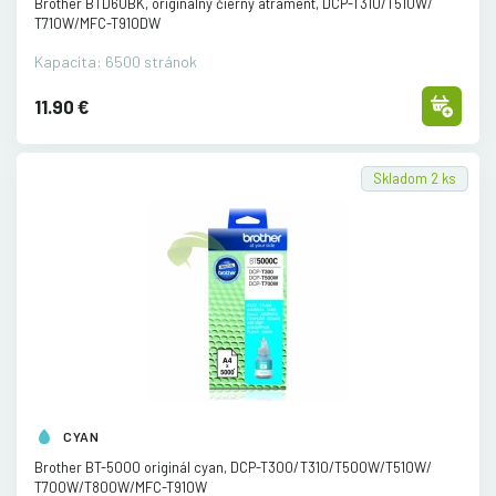
Brother BTD60BK, originálny čierny atrament, DCP-T310/
T510W/
T710W/
MFC-T910DW
Kapacita: 6500 stránok
11.90 €
Skladom 2 ks
CYAN
Brother BT-5000 originál cyan, DCP-T300/
T310/
T500W/
T510W/
T700W/
T800W/
MFC-T910W