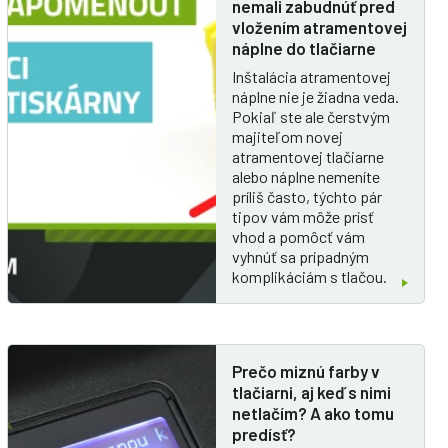
nemali zabudnúť pred
vložením atramentovej
náplne do tlačiarne
Inštalácia atramentovej
náplne nie je žiadna veda.
Pokiaľ ste ale čerstvým
majiteľom novej
atramentovej tlačiarne
alebo náplne nemeníte
príliš často, týchto pár
tipov vám môže prísť
vhod a pomôcť vám
vyhnúť sa prípadným
komplikáciám s tlačou.
Prečo miznú farby v
tlačiarni, aj keď s nimi
netlačím? A ako tomu
predísť?