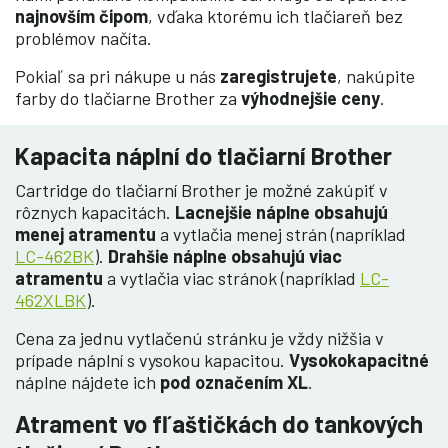
najnovším čipom
, vďaka ktorému ich tlačiareň bez
problémov načíta.
Pokiaľ sa pri nákupe u nás
zaregistrujete
, nakúpite
farby do tlačiarne Brother za
výhodnejšie ceny
.
Kapacita náplní do tlačiarní Brother
Cartridge do tlačiarní Brother je možné zakúpiť v
rôznych kapacitách.
Lacnejšie náplne obsahujú
menej atramentu
a vytlačia menej strán (napríklad
LC-462BK
).
Drahšie náplne obsahujú viac
atramentu
a vytlačia viac stránok (napríklad
LC-
462XLBK
).
Cena za jednu vytlačenú stránku je vždy nižšia v
prípade náplní s vysokou kapacitou.
Vysokokapacitné
náplne nájdete ich
pod označením XL
.
Atrament vo fľaštičkách do tankových