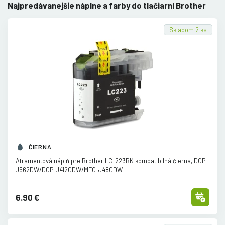
Najpredávanejšie náplne a farby do tlačiarní Brother
Skladom 2 ks
ČIERNA
Atramentová náplň pre Brother LC-223BK kompatibilná čierna, DCP-
J562DW/
DCP-J4120DW/
MFC-J480DW
6.90 €