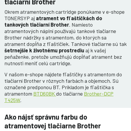
tlačiarní Brother
Okrem atramentových cartridge ponúkame v e-shope
TONERSYP aj
atrament vo fľaštičkách do
tankových tlačiarní Brother
. Namiesto
atramentových náplní používajú tankové tlačiarne
Brother nádržky s atramentom, do ktorých sa
atrament dopĺňa z fľaštičiek. Tankové tlačiarne sú tak
šetrnejšie k životnému prostrediu
aj k vašej
peňaženke, pretože umožňujú dopĺňať atrament bez
nutnosti meniť celú cartridge.
V našom e-shope nájdete fľaštičky s atramentom do
tlačiarní Brother v rôznych farbách a objemoch. Sú
označené predponou BT. Príkladom je fľaštička s
atramentom
BTD60BK
do tlačiarne
Brother-DCP
T425W
.
Ako nájsť správnu farbu do
atramentovej tlačiarne Brother