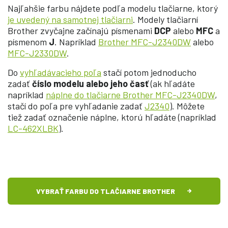
Najľahšie farbu nájdete podľa modelu tlačiarne, ktorý
je uvedený na samotnej tlačiarni
. Modely tlačiarní
Brother zvyčajne začínajú písmenami
DCP
alebo
MFC
a
písmenom
J
. Napríklad
Brother MFC-J2340DW
alebo
MFC-J2330DW
.
Do
vyhľadávacieho poľa
stačí potom jednoducho
zadať
číslo modelu alebo jeho časť
(ak hľadáte
napríklad
náplne do tlačiarne Brother MFC-J2340DW
,
stačí do poľa pre vyhľadanie zadať
J2340
). Môžete
tiež zadať označenie náplne, ktorú hľadáte (napríklad
LC-462XLBK
).
VYBRAŤ FARBU DO TLAČIARNE BROTHER