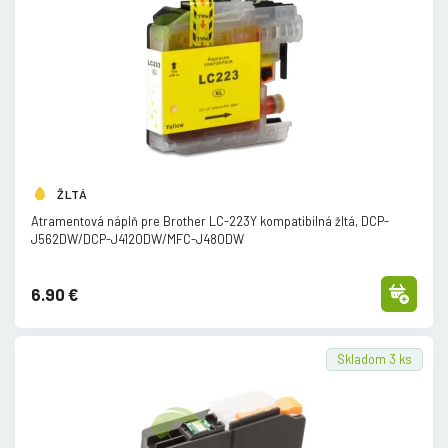
ŽLTÁ
Atramentová náplň pre Brother LC-223Y kompatibilná žltá, DCP-
J562DW/
DCP-J4120DW/
MFC-J480DW
6.90 €
Skladom 3 ks