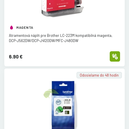
MAGENTA
Atramentová náplň pre Brother LC-223M kompatibilná magenta,
DCP-J562DW/
DCP-J4120DW/
MFC-J480DW
6.90 €
Odosielame do 48 hodín