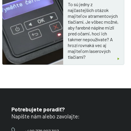
To sú jedny z
najčastejších otázok
majiteľov atramentových
tlačiarní. Je vôbec možné,
aby farebné náplne mizli
pred očami, hoci ich
takmer nepoužívate? A
hrozí rovnaká vec aj
majiteľom laserových
tlačiarní?
Potrebujete poradiť?
Napíšte nám alebo zavolajte: