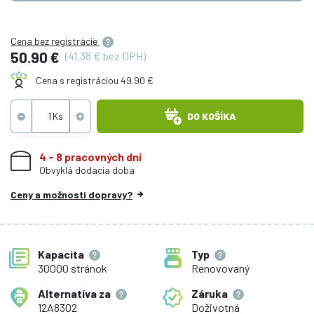
Cena bez registrácie
50.90 €
(41.38 € bez DPH)
Cena s registráciou 49.90 €
DO KOŠÍKA
4 - 8 pracovných dní
Obvyklá dodacia doba
Ceny a možnosti dopravy?
Kapacita
Typ
30000 stránok
Renovovaný
Alternatíva za
Záruka
12A8302
Doživotná