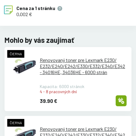
Cena za
1 stránku
0,002 €
Mohlo by vás zaujímať
ČIERNA
Renovovaný toner pre Lexmark E230/
E232/
E240/
E242/
E330/
E332/
E340/
E342
- 34016HE, 34036HE - 6000 strán
Kapacita: 6000 stránok
4 - 8 pracovných dní
39.90 €
ČIERNA
Renovovaný toner pre Lexmark E230/
E232/
E240/
E242/
E330/
E332/
E340/
E342