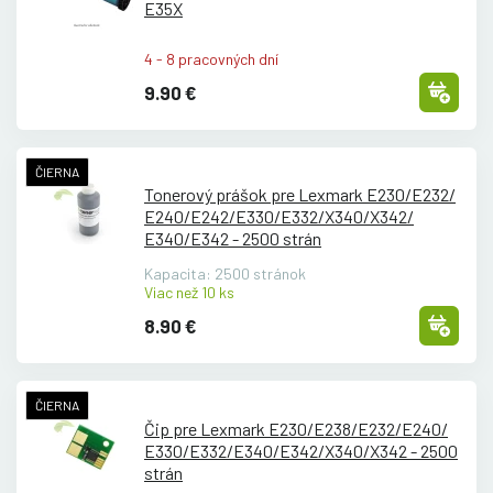
E35X
4 - 8 pracovných dní
9.90 €
ČIERNA
Tonerový prášok pre Lexmark E230/
E232/
E240/
E242/
E330/
E332/
X340/
X342/
E340/
E342 - 2500 strán
Kapacita: 2500 stránok
Viac než 10 ks
8.90 €
ČIERNA
Čip pre Lexmark E230/
E238/
E232/
E240/
E330/
E332/
E340/
E342/
X340/
X342 - 2500
strán