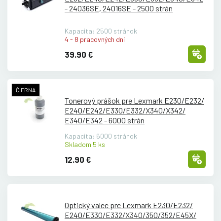
- 24036SE, 24016SE - 2500 strán
Kapacita: 2500 stránok
4 - 8 pracovných dní
39.90 €
ČIERNA
Tonerový prášok pre Lexmark E230/
E232/
E240/
E242/
E330/
E332/
X340/
X342/
E340/
E342 - 6000 strán
Kapacita: 6000 stránok
Skladom 5 ks
12.90 €
Optický valec pre Lexmark E230/
E232/
E240/
E330/
E332/
X340/
350/
352/
E45X/