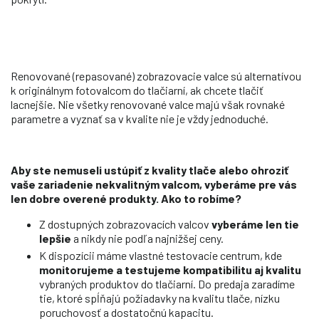
Renovované (repasované) zobrazovacie valce sú alternatívou
k originálnym fotovalcom do tlačiarní, ak chcete tlačiť
lacnejšie. Nie všetky renovované valce majú však rovnaké
parametre a vyznať sa v kvalite nie je vždy jednoduché.
Aby ste nemuseli ustúpiť z kvality tlače alebo ohroziť
vaše zariadenie nekvalitným valcom, vyberáme pre vás
len dobre overené produkty. Ako to robíme?
Z dostupných zobrazovacích valcov
vyberáme len tie
lepšie
a nikdy nie podľa najnižšej ceny.
K dispozícii máme vlastné testovacie centrum, kde
monitorujeme a testujeme kompatibilitu aj kvalitu
vybraných produktov do tlačiarní. Do predaja zaradíme
tie, ktoré spĺňajú požiadavky na kvalitu tlače, nízku
poruchovosť a dostatočnú kapacitu.