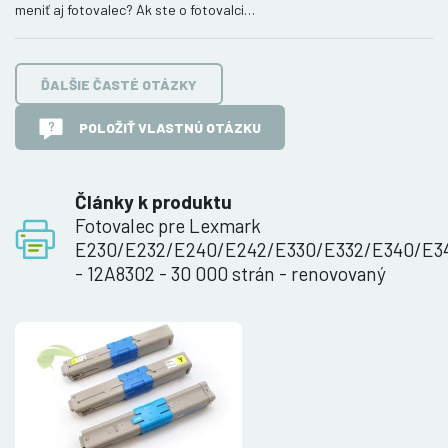
meniť aj fotovalec? Ak ste o fotovalci…
ĎALŠIE ČASTÉ OTÁZKY
POLOŽIŤ VLASTNÚ OTÁZKU
Články k produktu
Fotovalec pre Lexmark
E230/E232/E240/E242/E330/E332/E340/E3
- 12A8302 - 30 000 strán - renovovaný