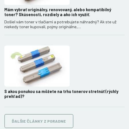
Mám vybrať originálny, renovovaný, alebo kompatibilný
toner? Skúsenosti, rozdiely a ako ich využiť.
Došiel vám toner v tlačiarni a potrebujete náhradný? Ak ste už
niekedy toner kupovali, pojmy originálne,…
S akou ponukou sa môžete na trhu tonerov stretnúť (rýchly
prehľad)?
ĎALŠIE ČLÁNKY Z PORADNE