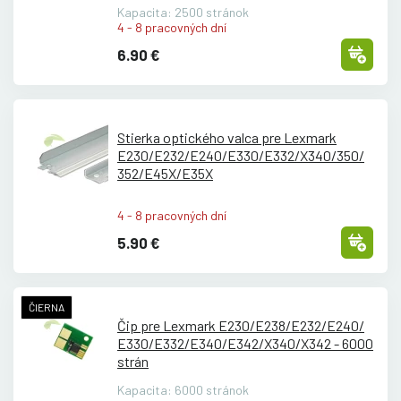
Kapacita: 2500 stránok
4 - 8 pracovných dní
6.90 €
Stierka optického valca pre Lexmark
E230/
E232/
E240/
E330/
E332/
X340/
350/
352/
E45X/
E35X
4 - 8 pracovných dní
5.90 €
ČIERNA
Čip pre Lexmark E230/
E238/
E232/
E240/
E330/
E332/
E340/
E342/
X340/
X342 - 6000
strán
Kapacita: 6000 stránok