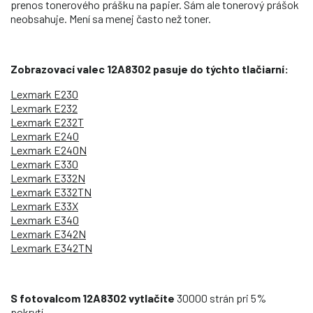
prenos tonerového prášku na papier. Sám ale tonerový prášok
neobsahuje. Mení sa menej často než toner.
Zobrazovací valec 12A8302 pasuje do týchto tlačiarní:
Lexmark E230
Lexmark E232
Lexmark E232T
Lexmark E240
Lexmark E240N
Lexmark E330
Lexmark E332N
Lexmark E332TN
Lexmark E33X
Lexmark E340
Lexmark E342N
Lexmark E342TN
S fotovalcom 12A8302 vytlačíte
30000 strán pri 5%
pokrytí.