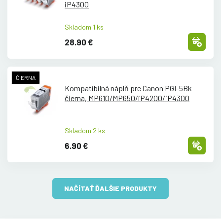
iP4300
Skladom 1 ks
28.90 €
ČIERNA
Kompatibilná náplň pre Canon PGI-5Bk
čierna, MP610/
MP650/
iP4200/
iP4300
Skladom 2 ks
6.90 €
NAČÍTAŤ ĎALŠIE PRODUKTY