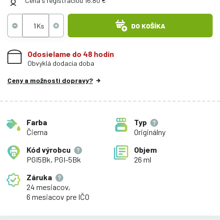
Cena s registráciou 16.80 €
DO KOŠÍKA
Odosielame do 48 hodín
Obvyklá dodacia doba
Ceny a možnosti dopravy?
Farba
Typ
Čierna
Originálny
Kód výrobcu
Objem
PGI5Bk, PGI-5Bk
26 ml
Záruka
24 mesiacov,
6 mesiacov pre IČO