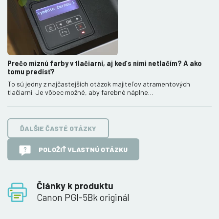
Prečo miznú farby v tlačiarni, aj keď s nimi netlačím? A ako
tomu predísť?
To sú jedny z najčastejších otázok majiteľov atramentových
tlačiarní. Je vôbec možné, aby farebné náplne…
ĎALŠIE ČASTÉ OTÁZKY
POLOŽIŤ VLASTNÚ OTÁZKU
Články k produktu
Canon PGI-5Bk originál