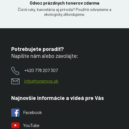
Odvoz prázdnych tonerov zdarma
Čisté ruky, kancelária aj príroda? Použité odvezieme a
ekologicky zlikvidujeme.
Potrebujete poradiť?
Napíšte nám alebo zavolajte:
+420 778 207 307
info@tonersyp.sk
Najnovšie informácie a videá pre Vás
Facebook
YouTube