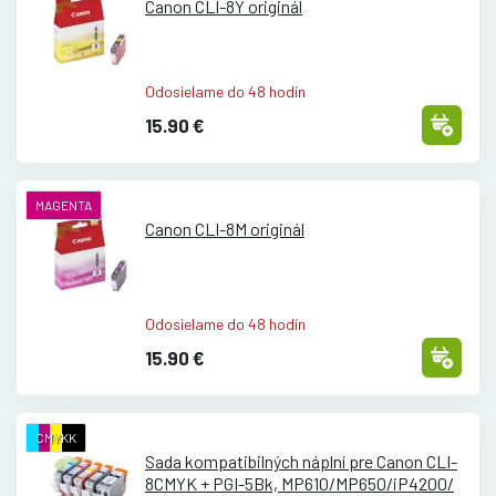
Canon CLI-8Y originál
Odosielame do 48 hodín
15.90 €
MAGENTA
Canon CLI-8M originál
Odosielame do 48 hodín
15.90 €
CMYKK
Sada kompatibilných náplní pre Canon CLI-
8CMYK + PGI-5Bk, MP610/
MP650/
iP4200/