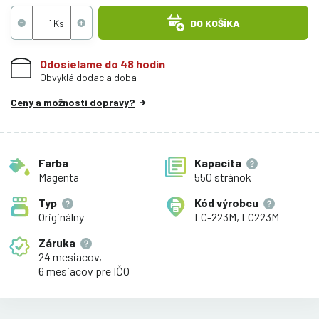
DO KOŠÍKA
Odosielame do 48 hodín
Obvyklá dodacia doba
Ceny a možnosti dopravy?
Farba
Kapacita
Magenta
550 stránok
Typ
Kód výrobcu
Originálny
LC-223M, LC223M
Záruka
24 mesiacov,
6 mesiacov pre IČO