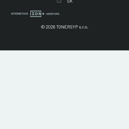
CZ
SK
© 2026 TONERSYP s.r.o.