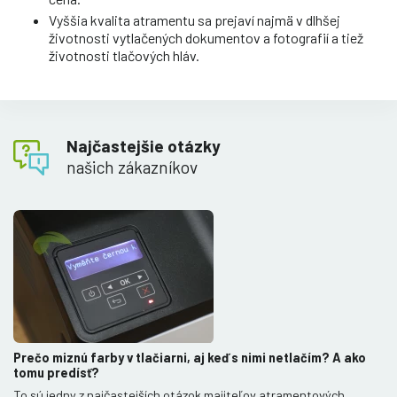
Vyššia kvalita atramentu sa prejaví najmä v dlhšej
životnosti vytlačených dokumentov a fotografií a tiež
životnosti tlačových hláv.
Najčastejšie otázky
našich zákazníkov
Prečo miznú farby v tlačiarni, aj keď s nimi netlačím? A ako
tomu predísť?
To sú jedny z najčastejších otázok majiteľov atramentových