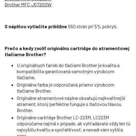
Brother MFC-J5720DW
S náplňou vytlačíte približne
550 strán pri 5% pokrytí.
Prečo a kedy zvoliť originálnu cartridge do atramentovej
tlačiarne Brother?
U originálnych farieb do tlačiarní Brother je kvalita a
kompatibilita garantovaná samotným výrobcom
tlačiarne.
Originálna farba je odporúčaná priamo výrobcom
tlačiarne Brother.
Originálne atramentové náplne obsahujú najkvalitnejší
atrament, ktorý perfektne funguje s tlačovou hlavou
Brother.
Originálne cartridge Brother LC-223M, LC223M
odporúčame najmä v prípade, ak vyhľadávate vždy len tú
najvyššiu kvalitu a spoľahlivosť, a nevadí vám vyššia
cena.