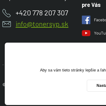
pre Vás
+420 778 207 307
Faceb
info@tonersyp.sk
YouTu
Aby sa vám tieto stránky lepšie a ľah
© 2026 TONERSYP s.r.o.
Nast