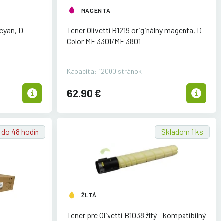
MAGENTA
 cyan, D-
Toner Olivetti B1219 originálny magenta, D-
Color MF 3301/
MF 3801
Kapacita: 12000 stránok
62.90 €
do 48 hodín
Skladom 1 ks
ŽLTÁ
Toner pre Olivetti B1038 žltý - kompatibilný