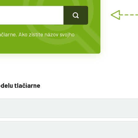
čiarne. Ako zistíte názov svojho
odelu tlačiarne