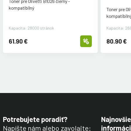
Toner pre Olivetti B1026 čierny -
kompatibilný
Toner pre Ol
kompatibiln
Kapacita: 28000 stránok
Kapacita: 26
61.90 €
80.90 €
Potrebujete poradiť?
Najnovšie
Napíšte nám alebo zavolajte:
informáci