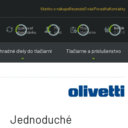
Všetko o nákupe
Recenzie
O nás
Poradňa
Kontakty
Opakovať
Môj
Moje
Košík
objednávku
účet
tlačiarne
0.00 €
radné diely do tlačiarní
Tlačiarne a príslušenstvo
Jednoduché