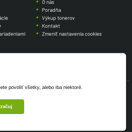
O nás
Poradňa
ácie
Výkup tonerov
v
Kontakt
ariadeniami
Zmeniť nastavenia cookies
te povoliť všetky, alebo iba niektoré.
račuj
CZ
SK