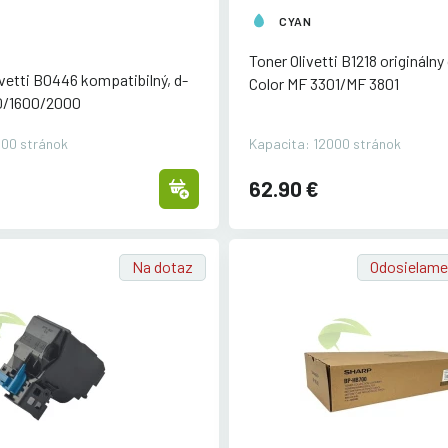
CYAN
Toner Olivetti B1218 originálny
ivetti B0446 kompatibilný, d-
Color MF 3301/
MF 3801
0/
1600/
2000
000 stránok
Kapacita: 12000 stránok
62.90 €
Na dotaz
Odosielame 