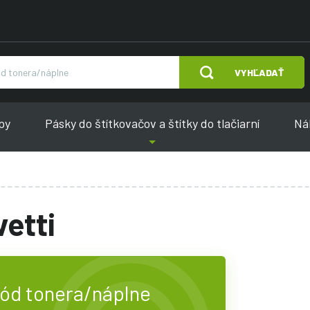
VYHĽADAŤ
py
Pásky do štítkovačov a štítky do tlačiarní
Náh
vetti
kód tonera/náplne