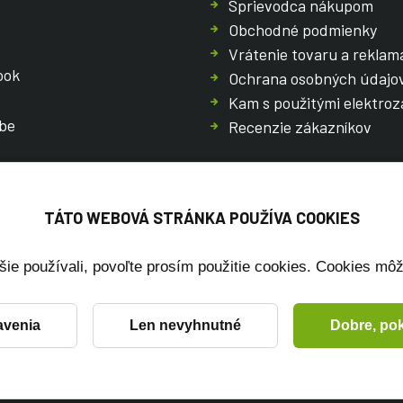
Sprievodca nákupom
Obchodné podmienky
Vrátenie tovaru a reklam
ook
Ochrana osobných údajo
Kam s použitými elektroz
be
Recenzie zákazníkov
TÁTO WEBOVÁ STRÁNKA POUŽÍVA COOKIES
šie používali, povoľte prosím použitie cookies. Cookies môže
avenia
Len nevyhnutné
Dobre, pok