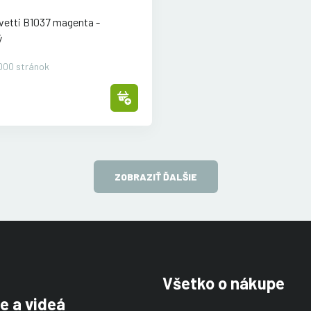
ivetti B1037 magenta -
ý
000 stránok
ZOBRAZIŤ ĎALŠIE
Všetko o nákupe
e a videá