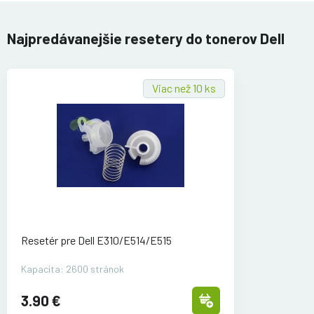
Najpredávanejšie resetery do tonerov Dell
Viac než 10 ks
Resetér pre Dell E310/
E514/
E515
Kapacita: 2600 stránok
3.90 €