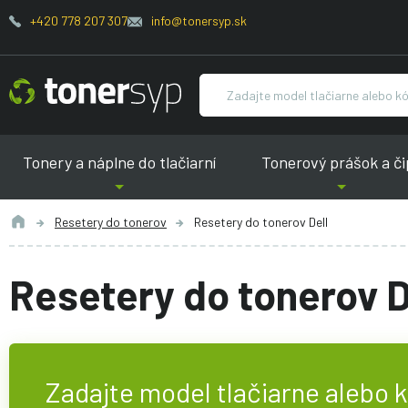
+420 778 207 307
info@tonersyp.sk
Tonery a náplne do tlačiarní
Tonerový prášok a či
Resetery do tonerov
Resetery do tonerov Dell
Resetery do tonerov D
Zadajte model tlačiarne alebo 