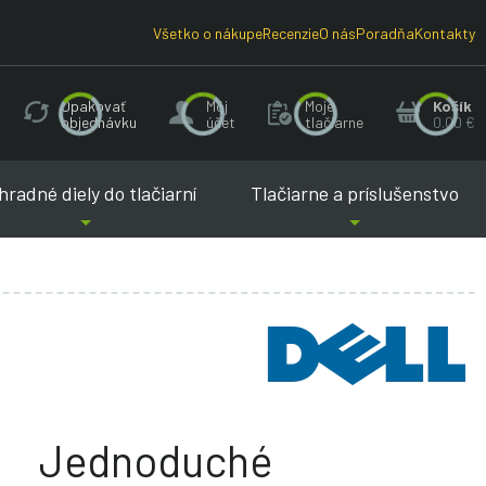
Všetko o nákupe
Recenzie
O nás
Poradňa
Kontakty
Opakovať
Môj
Moje
Košík
objednávku
účet
tlačiarne
0.00 €
radné diely do tlačiarní
Tlačiarne a príslušenstvo
Jednoduché