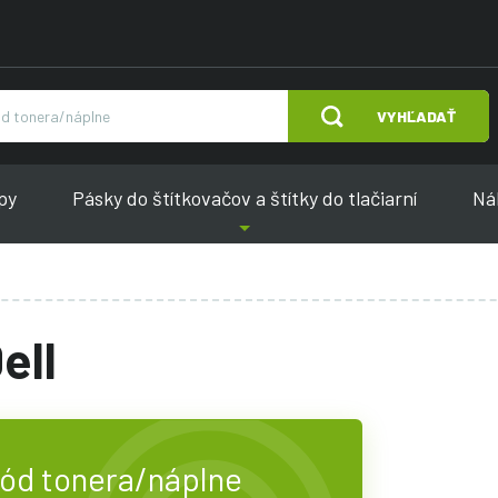
VYHĽADAŤ
py
Pásky do štítkovačov a štítky do tlačiarní
Náh
ell
kód tonera/náplne