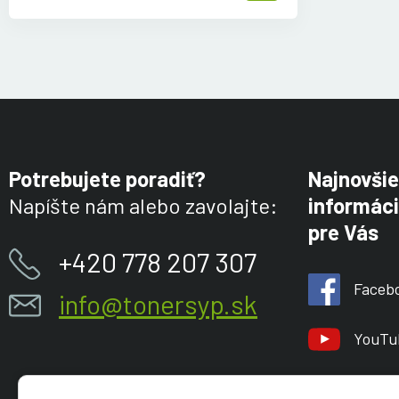
Potrebujete poradiť?
Najnovšie
Napíšte nám alebo zavolajte:
informáci
pre Vás
+420 778 207 307
Faceb
info@tonersyp.sk
YouTu