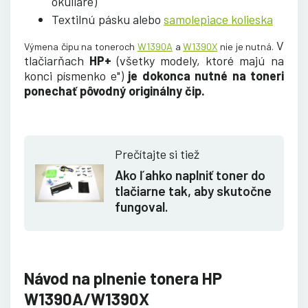
okuliare)
Textilnú pásku alebo
samolepiace kolieska
V
Výmena čipu na toneroch
W1390A
a
W1390X
nie je nutná.
tlačiarňach
HP+
(všetky modely, ktoré majú na
konci písmenko e")
je dokonca nutné na toneri
ponechať pôvodný originálny čip.
Prečítajte si tiež
Ako ľahko naplniť toner do
tlačiarne tak, aby skutočne
fungoval.
Návod na plnenie tonera HP
W1390A/W1390X