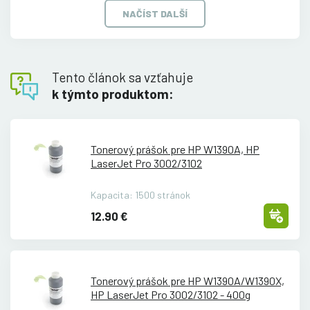
NAČÍST DALŠÍ
Tento článok sa vzťahuje
k týmto produktom:
Tonerový prášok pre HP W1390A, HP
LaserJet Pro 3002/
3102
Kapacita: 1500 stránok
12.90 €
Tonerový prášok pre HP W1390A/
W1390X,
HP LaserJet Pro 3002/
3102 - 400g