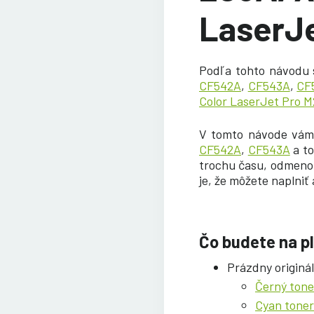
LaserJ
Podľa tohto návodu 
CF542A
,
CF543A
,
CF
Color LaserJet Pro 
V tomto návode vám
CF542A
,
CF543A
a to
trochu času, odmenou
je, že môžete naplniť 
Čo budete na p
Prázdny originá
Černý ton
Cyan tone