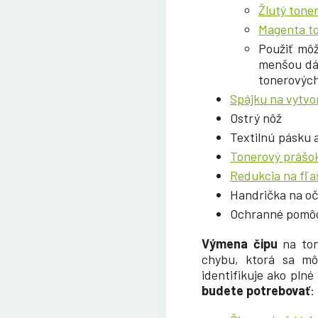
Žlutý tone
Magenta t
Použiť mô
menšou dáv
tonerových
Spájku na vytvo
Ostrý nôž
Textilnú pásku 
Tonerový prášo
Redukcia na fľa
Handrička na oč
Ochranné pomôck
Výmena čipu
na ton
chybu, ktorá sa môž
identifikuje ako pln
budete potrebovať
: