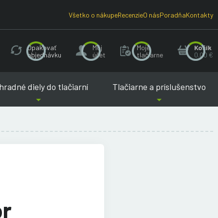
Všetko o nákupe
Recenzie
O nás
Poradňa
Kontakty
Opakovať
Môj
Moje
Košík
objednávku
účet
tlačiarne
0.00 €
radné diely do tlačiarní
Tlačiarne a príslušenstvo
or