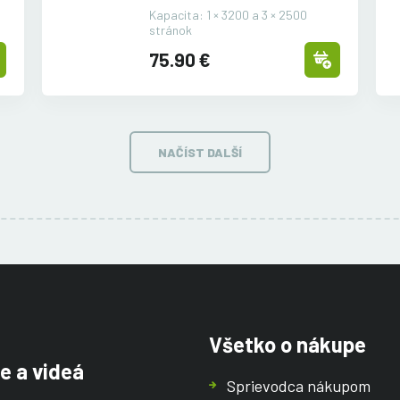
Kapacita: 1 × 3200 a 3 × 2500
stránok
75.90 €
NAČÍST DALŠÍ
Všetko o nákupe
e a videá
Sprievodca nákupom