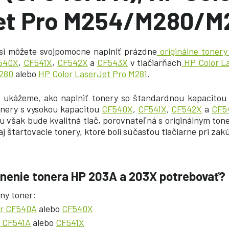
et Pro M254/M280/M
si môžete svojpomocne naplniť
prázdne
originálne toner
540X
,
CF541X
,
CF542X
a
CF543X
v tlačiarňach
HP Color L
M280
alebo
HP Color LaserJet Pro M281
.
 ukážeme, ako naplniť tonery so štandardnou kapacito
nery s vysokou kapacitou
CF540X
,
CF541X
,
CF542X
a
CF5
 však bude kvalitná tlač, porovnateľná s originálnym to
aj štartovacie tonery, ktoré boli súčasťou tlačiarne pri zak
lnenie tonera HP 203A a 203X potrebovať?
lny toner:
er CF540A
alebo
CF540X
r CF541A
alebo
CF541X