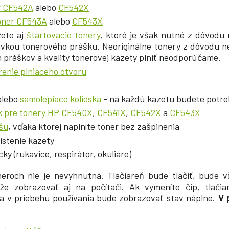
r CF542A
alebo
CF542X
oner CF543A
alebo
CF543X
žete aj
štartovacie tonery
, ktoré je však nutné z dôvodu 
kou tonerového prášku. Neoriginálne tonery z dôvodu ne
 práškov a kvality tonerovej kazety plniť neodporúčame
.
renie plniaceho otvoru
alebo
samolepiace kolieska
- na každú kazetu budete potreb
k pre tonery HP CF540X
,
CF541X
,
CF542X
a
CF543X
šu
, vďaka ktorej naplníte toner bez zašpinenia
istenie kazety
y (rukavice, respirátor, okuliare)
eroch nie je nevyhnutná. Tlačiareň bude tlačiť, bude v
e zobrazovať aj na počítači. Ak vymeníte čip, tlači
é a v priebehu používania bude zobrazovať stav náplne.
V 