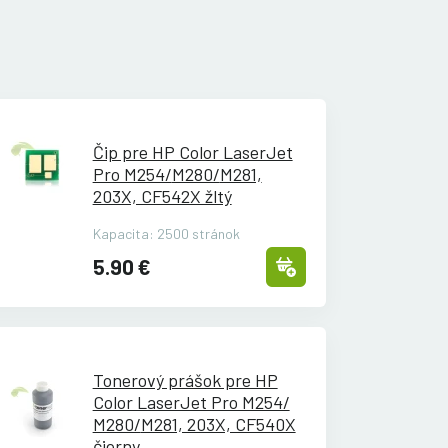
Čip pre HP Color LaserJet
Pro M254/
M280/
M281,
203X, CF542X žltý
Kapacita: 2500 stránok
5.90 €
Tonerový prášok pre HP
Color LaserJet Pro M254/
M280/
M281, 203X, CF540X
čierny