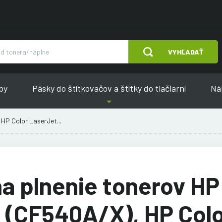
VYHĽADAŤ
py
Pásky do štítkovačov a štítky do tlačiarní
Náh
HP Color LaserJet...
a plnenie tonerov HP
 (CF540A/X), HP Col