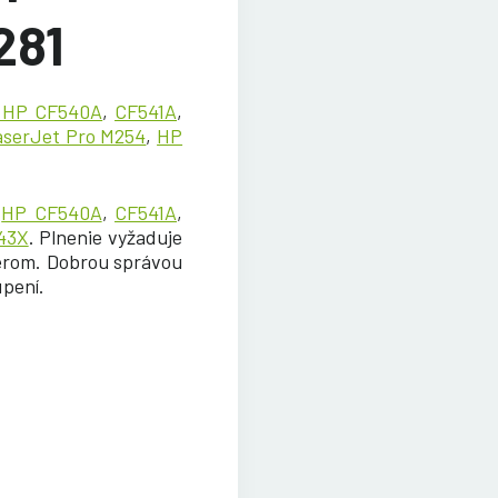
281
y HP CF540A
,
CF541A
,
aserJet Pro M254
,
HP
u
HP CF540A
,
CF541A
,
43X
.
Plnenie vyžaduje
nerom. Dobrou správou
úpení
.