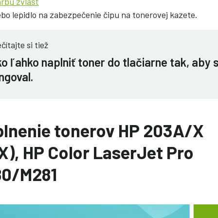
arbu zvlášť
ebo lepidlo na zabezpečenie čipu na tonerovej kazete.
čítajte si tiež
o ľahko naplniť toner do tlačiarne tak, aby
ngoval.
plnenie tonerov HP 203A/X
), HP Color LaserJet Pro
0/M281