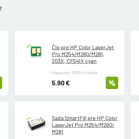
e
Čip pre HP Color LaserJet
Pro M254/
M280/
M281,
203X, CF541X cyan
Kapacita: 2500 stránok
5.90 €
Sada SmartFill pre HP Color
LaserJet Pro M254/
M280/
M281