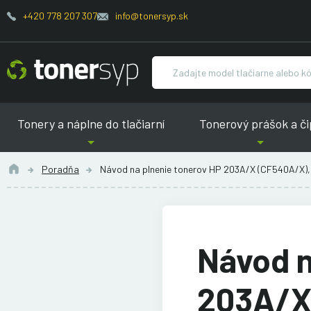
+420 778 207 307
info@tonersyp.sk
Tonery a náplne do tlačiarní
Tonerový prášok a či
Poradňa
Návod na plnenie tonerov HP 203A/X (CF540A/X), 
Návod n
203A/X