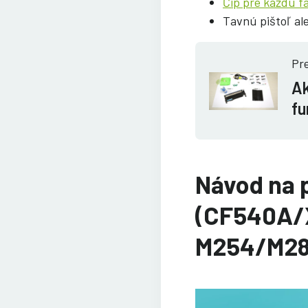
Čip pre každú f
Tavnú pištoľ al
Pre
Ak
fu
Návod na 
(CF540A/X
M254/M28