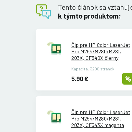
Tento článok sa vzťahuj
k týmto produktom:
Čip pre HP Color LaserJet
Pro M254/
M280/
M281,
203X, CF540X čierny
Kapacita: 3200 stránok
5.90 €
Čip pre HP Color LaserJet
Pro M254/
M280/
M281,
203X, CF543X magenta