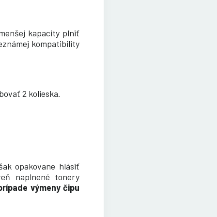
menšej kapacity plniť
známej kompatibility
ovať 2 kolieska.
šak opakovane hlásiť
areň naplnené tonery
prípade výmeny čipu