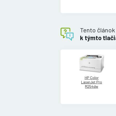
Tento článok
k týmto tlač
HP Color
LaserJet Pro
M254dw