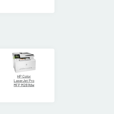
HP Color
LaserJet Pro
MFP M281fdw