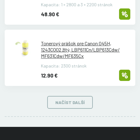
Kapacita: 1 × 2800 a 3 × 2200 stránok
48.90 €
Tonerový prášok pre Canon 045H,
1243C002 žltý, LBP611Cn/
LBP613Cdw/
MF631Cdw/
MF635Cx
Kapacita: 2300 stránok
12.90 €
NAČÍST DALŠÍ