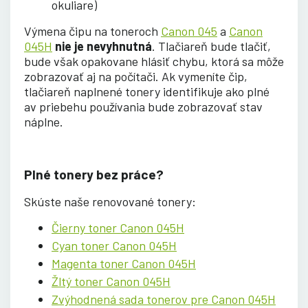
okuliare)
Výmena čipu na toneroch
Canon 045
a
Canon
045H
nie je nevyhnutná
. Tlačiareň bude tlačiť,
bude však opakovane hlásiť chybu, ktorá sa môže
zobrazovať aj na počítači. Ak vymeníte čip,
tlačiareň naplnené tonery identifikuje ako plné
av priebehu používania bude zobrazovať stav
náplne.
Plné tonery bez práce?
Skúste naše renovované tonery:
Čierny toner Canon 045H
Cyan toner Canon 045H
Magenta toner Canon 045H
Žltý toner Canon 045H
Zvýhodnená sada tonerov pre Canon 045H