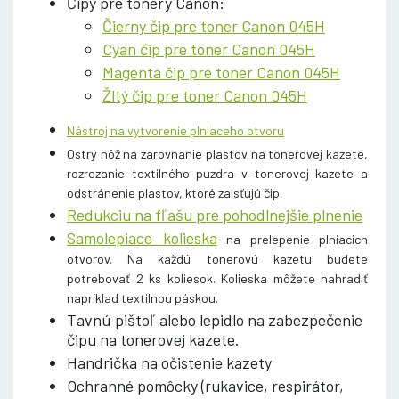
Čipy pre tonery Canon:
Čierny čip pre toner Canon 045H
Cyan čip pre toner Canon 045H
Magenta čip pre toner Canon 045H
Žltý čip pre toner Canon 045H
Nástroj na vytvorenie plniaceho otvoru
Ostrý nôž na zarovnanie plastov na tonerovej kazete,
rozrezanie textilného puzdra v tonerovej kazete a
odstránenie plastov, ktoré zaisťujú čip.
Redukciu na fľašu pre pohodlnejšie plnenie
Samolepiace kolieska
na prelepenie plniacich
otvorov. Na každú tonerovú kazetu budete
potrebovať 2 ks koliesok. Kolieska môžete nahradiť
napríklad textilnou páskou.
Tavnú pištoľ alebo lepidlo na zabezpečenie
čipu na tonerovej kazete.
Handrička na očistenie kazety
Ochranné pomôcky (rukavice, respirátor,