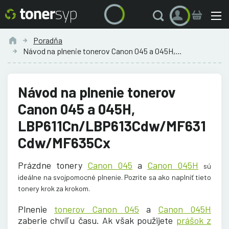
Poradňa
Návod na plnenie tonerov Canon 045 a 045H,...
Návod na plnenie tonerov
Canon 045 a 045H,
LBP611Cn/LBP613Cdw/MF631
Cdw/MF635Cx
Prázdne tonery
Canon 045
a
Canon 045H
sú
ideálne na svojpomocné plnenie. Pozrite sa ako naplniť tieto
tonery krok za krokom.
Plnenie
tonerov Canon 045
a
Canon 045H
zaberie chvíľu času. Ak však použijete
prášok z