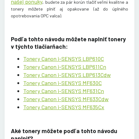
našej ponuky
,
budete za pár korún tlačiť veľmi kvalitne a
tonery môžete plniť aj opakovane (až do úplného
opotrebovania OPC valca
).
Podľa tohto návodu môžete naplniť tonery
v týchto tlačiarňach:
Tonery Canon i-SENSYS LBP610C
Tonery Canon i-SENSYS LBP611Cn
Tonery Canon i-SENSYS LBP613Cdw
Tonery Canon i-SENSYS MF630C
Tonery Canon i-SENSYS MF631Cn
Tonery Canon i-SENSYS MF633Cdw
Tonery Canon i-SENSYS MF635Cx
Aké tonery môžete podľa tohto návodu
naplniť?