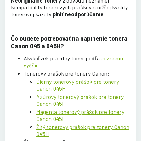
Neoriginálne tonery
z dôvodu neznámej
kompatibility tonerových práškov a nižšej kvality
tonerovej kazety
plniť neodporúčame
.
Čo budete potrebovať na naplnenie tonera
Canon 045 a 045H?
Akýkoľvek prázdny toner podľa
zoznamu
vyššie
Tonerový prášok pre tonery Canon:
Čierny tonerový prášok pre tonery
Canon 045H
Azúrový tonerový prášok pre tonery
Canon 045H
Magenta tonerový prášok pre tonery
Canon 045H
Žltý tonerový prášok pre tonery Canon
045H