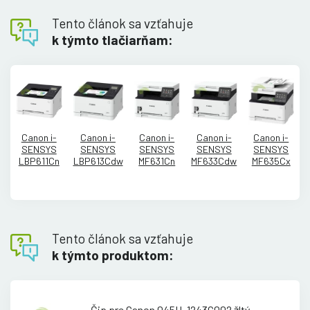
Tento článok sa vzťahuje
k týmto tlačiarňam:
Canon i-
Canon i-
Canon i-
Canon i-
Canon i-
SENSYS
SENSYS
SENSYS
SENSYS
SENSYS
LBP611Cn
LBP613Cdw
MF631Cn
MF633Cdw
MF635Cx
Tento článok sa vzťahuje
k týmto produktom:
Čip pre Canon 045H, 1243C002 žltý,