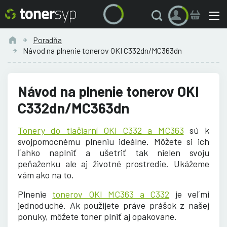
Poradňa
Návod na plnenie tonerov OKI C332dn/MC363dn
Návod na plnenie tonerov OKI
C332dn/MC363dn
Tonery do tlačiarní OKI C332 a MC363
sú k
svojpomocnému plneniu ideálne. Môžete si ich
ľahko naplniť a ušetriť tak nielen svoju
peňaženku ale aj životné prostredie. Ukážeme
vám ako na to.
Plnenie
tonerov OKI MC363 a C332
je veľmi
jednoduché. Ak použijete práve prášok z našej
ponuky, môžete toner plniť aj opakovane.