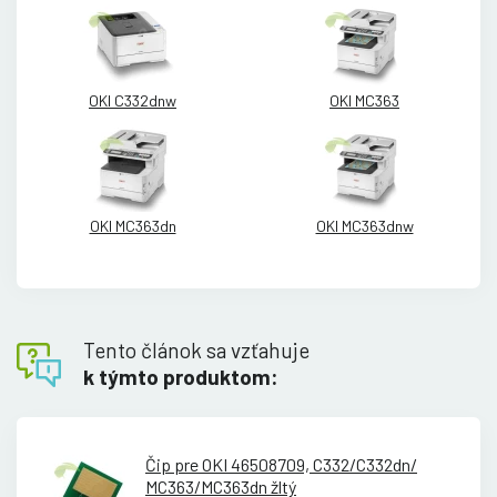
OKI C332dnw
OKI MC363
OKI MC363dn
OKI MC363dnw
Tento článok sa vzťahuje
k týmto produktom:
Čip pre OKI 46508709, C332/
C332dn/
MC363/
MC363dn žltý