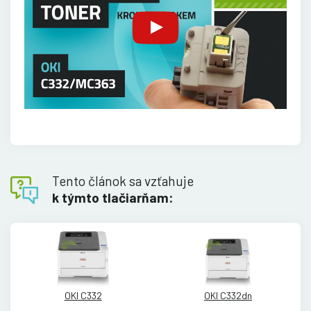
Tento článok sa vzťahuje
k týmto tlačiarňam:
OKI C332
OKI C332dn