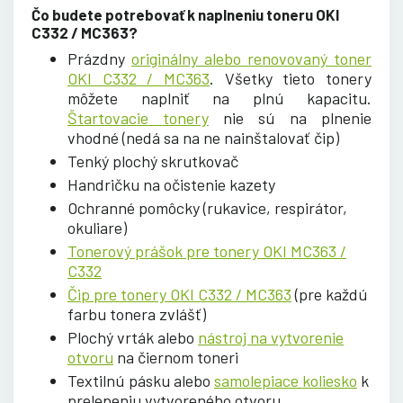
Čo budete potrebovať k naplneniu toneru OKI
C332 / MC363?
Prázdny
originálny alebo renovovaný toner
OKI C332 / MC363
. Všetky tieto tonery
môžete naplniť na plnú kapacitu.
Štartovacie tonery
nie sú na plnenie
vhodné (nedá sa na ne nainštalovať čip)
Tenký plochý skrutkovač
Handričku na očistenie kazety
Ochranné pomôcky (rukavice, respirátor,
okuliare)
Tonerový prášok pre tonery OKI MC363 /
C332
Čip pre tonery OKI C332 / MC363
(pre každú
farbu tonera zvlášť)
Plochý vrták alebo
nástroj na vytvorenie
otvoru
na čiernom toneri
Textilnú pásku alebo
samolepiace koliesko
k
prelepeniu vytvoreného otvoru