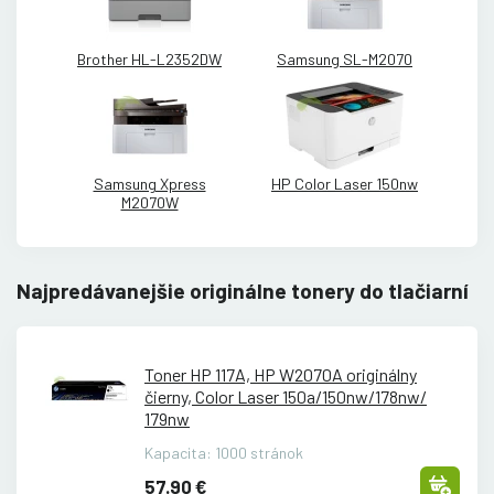
Brother HL-L2352DW
Samsung SL-M2070
Samsung Xpress
HP Color Laser 150nw
M2070W
Najpredávanejšie originálne tonery do tlačiarní
Toner HP 117A, HP W2070A originálny
čierny, Color Laser 150a/
150nw/
178nw/
179nw
Kapacita: 1000 stránok
57.90 €