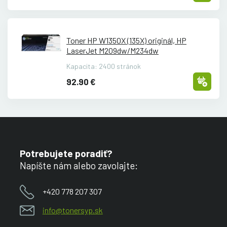
Toner HP W1350X (135X) originál, HP
LaserJet M209dw/
M234dw
Kapacita: 2400 stránok
92.90 €
Potrebujete poradiť?
Napíšte nám alebo zavolajte:
+420 778 207 307
info@tonersyp.sk