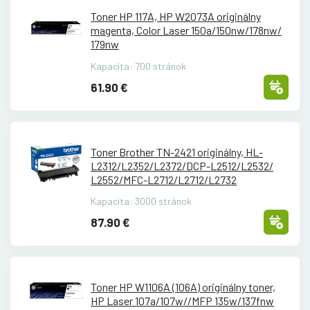
Toner HP 117A, HP W2073A originálny
magenta, Color Laser 150a/
150nw/
178nw/
179nw
Kapacita: 700 stránok
61.90 €
Toner Brother TN-2421 originálny, HL-
L2312/
L2352/
L2372/
DCP-L2512/
L2532/
L2552/
MFC-L2712/
L2712/
L2732
Kapacita: 3000 stránok
87.90 €
Toner HP W1106A (106A) originálny toner,
HP Laser 107a/
107w/
/
MFP 135w/
137fnw