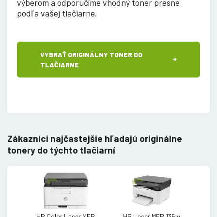
výberom a odporučíme vhodný toner presne
podľa vašej tlačiarne
.
VYBRAŤ ORIGINÁLNY TONER DO
TLAČIARNE
Zákazníci najčastejšie hľadajú originálne
tonery do týchto tlačiarní
HP Color Laser MFP
HP Laser MFP 135w