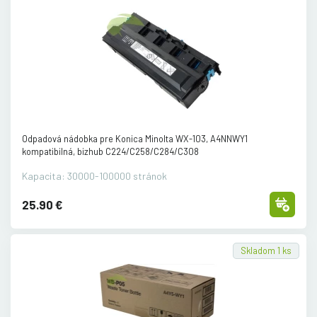
Odpadová nádobka pre Konica Minolta WX-103, A4NNWY1
kompatibilná, bizhub C224/
C258/
C284/
C308
Kapacita: 30000-100000 stránok
25.90 €
Skladom 1 ks