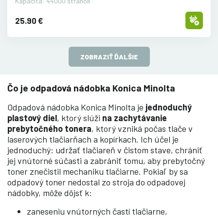
Kapacita: 44000 stránok
25.90 €
ZOBRAZIŤ ĎALŠIE
Čo je odpadová nádobka Konica Minolta
Odpadová nádobka Konica Minolta je
jednoduchý
plastový diel
, ktorý slúži
na zachytávanie
prebytočného tonera
, ktorý vzniká počas tlače v
laserových tlačiarňach a kopírkach. Ich účel je
jednoduchý: udržať tlačiareň v čistom stave, chrániť
jej vnútorné súčasti a zabrániť tomu, aby prebytočný
toner znečistil mechaniku tlačiarne. Pokiaľ by sa
odpadový toner nedostal zo stroja do odpadovej
nádobky, môže dôjsť k:
zaneseniu vnútorných častí tlačiarne,