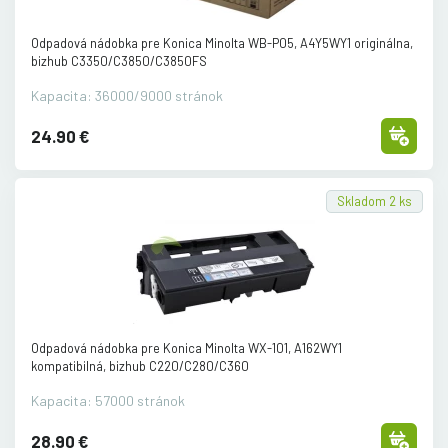
Odpadová nádobka pre Konica Minolta WB-P05, A4Y5WY1 originálna,
bizhub C3350/
C3850/
C3850FS
Kapacita: 36000/9000 stránok
24.90 €
Skladom 2 ks
Odpadová nádobka pre Konica Minolta WX-101, A162WY1
kompatibilná, bizhub C220/
C280/
C360
Kapacita: 57000 stránok
28.90 €