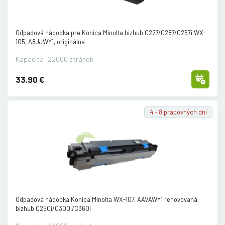
Odpadová nádobka pre Konica Minolta bizhub C227/
C287/
C257i WX-
105, A8JJWY1, originálna
Kapacita: 22000 stránok
33.90 €
4 - 8 pracovných dní
Odpadová nádobka Konica Minolta WX-107, AAVAWY1 renovovaná,
bizhub C250i/
C300i/
C360i