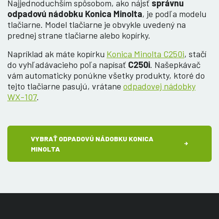
Najjednoduchším spôsobom, ako nájsť
správnu
odpadovú nádobku Konica Minolta
, je podľa modelu
tlačiarne. Model tlačiarne je obvykle uvedený na
prednej strane tlačiarne alebo kopírky.
Napríklad ak máte kopírku
Konica Minolta C250i
, stačí
do vyhľadávacieho poľa napísať
C250i
. Našepkávač
vám automaticky ponúkne všetky produkty, ktoré do
tejto tlačiarne pasujú, vrátane
odpadovej nádobky
WX-107
.
VYBRAŤ ODPADOVÚ NÁDOBKU KONICA
MINOLTA