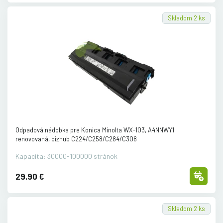
Skladom 2 ks
Odpadová nádobka pre Konica Minolta WX-103, A4NNWY1
renovovaná, bizhub C224/
C258/
C284/
C308
Kapacita: 30000-100000 stránok
29.90 €
Skladom 2 ks