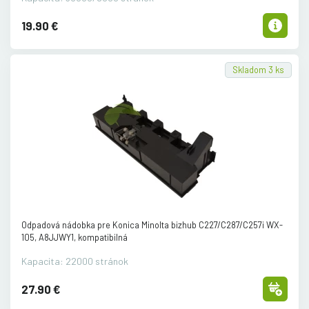
19.90 €
Skladom 3 ks
Odpadová nádobka pre Konica Minolta bizhub C227/
C287/
C257i WX-
105, A8JJWY1, kompatibilná
Kapacita: 22000 stránok
27.90 €