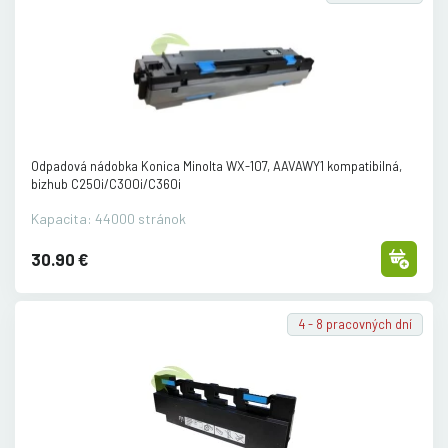
Odpadová nádobka Konica Minolta WX-107, AAVAWY1 kompatibilná,
bizhub C250i/
C300i/
C360i
Kapacita: 44000 stránok
30.90 €
4 - 8 pracovných dní