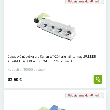
Odosielame do 48 hodín
Odpadová nádobka pre Canon WT-201 originálna, imageRUNNER
ADVANCE C250i/
C350i/
C351iF/
C1325iF/
C1335iF
Kapacita: 30000 stránok
33.90 €
Odosielame do 48 hodín