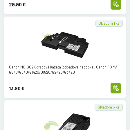
29.90 €
Skladom 1 ks
Canon MC-G02 údržbová kazeta (odpadová nádobka), Canon PIXMA
G540/
G640/
G1420/
G1520/
G2420/
G3420
13.90 €
Skladom 3 ks