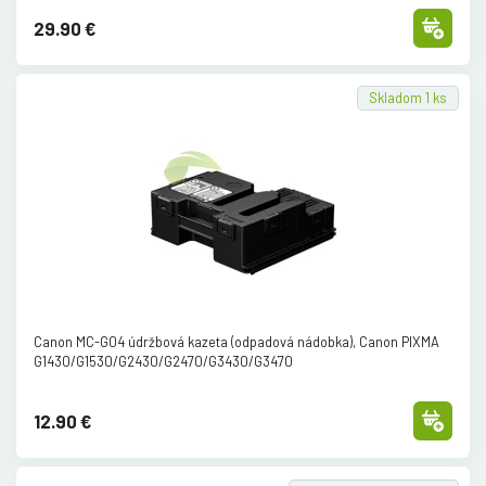
29.90 €
Skladom 1 ks
Canon MC-G04 údržbová kazeta (odpadová nádobka), Canon PIXMA
G1430/
G1530/
G2430/
G2470/
G3430/
G3470
12.90 €