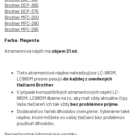
Brother DCP-365
Brother DCP-375
Brother MFC-250
Brother MFC-290
Brother MFC-295
Farba: Magenta
Atramentová náplň má
objem 21 ml
.
Tieto atramentové náplne nahradzujúce LC-980M,
LC980M presne pasujú
do každej z uvedených
tlačiarní Brother
.
V prípade kompatibilných atramentových náplní LC-
980M, LC980M dbáme na to, aby mali vždy aktuálne čipy.
Vaša tlačiareň ich tak vždy
bez problémov príjme
.
Dodávateľov farieb dlhodobo overujeme. Vyberáme také
náplne, ktoré môžete vo vašej tlačiarni bez problémov
používať dlhodobo.
Bezpečnostné informácie k výrobku