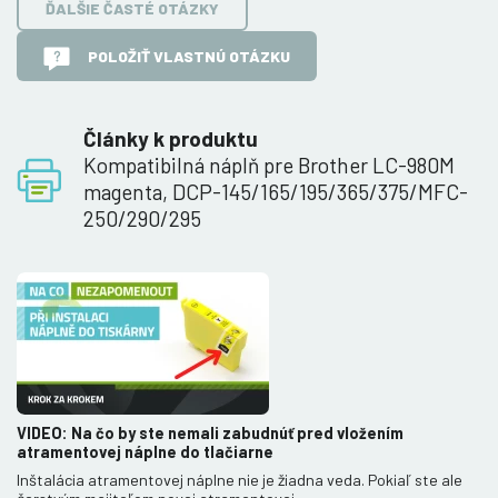
ĎALŠIE ČASTÉ OTÁZKY
POLOŽIŤ VLASTNÚ OTÁZKU
Články k produktu
Kompatibilná náplň pre Brother LC-980M
magenta, DCP-145/165/195/365/375/MFC-
250/290/295
VIDEO: Na čo by ste nemali zabudnúť pred vložením
atramentovej náplne do tlačiarne
Inštalácia atramentovej náplne nie je žiadna veda. Pokiaľ ste ale