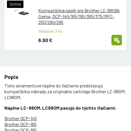
ČIERNA
Kompatibilná náplň pre Brother LC-980Bk
čierna, DCP-145/
165/
195/
365/
375/
MFC-
250/
290/
295
Skladom 2 ks
6.90 €
Popis
Tieto atramentové náplne do tlačiarne predstavujú
kompatibilnú náhradu za originálne cartridge Brother LC-980M,
LC980M.
Náplne LC-980M, LC980M pasujú do týchto tlačiarní:
Brother DCP-145
Brother DCP-165
Brother DCP-195