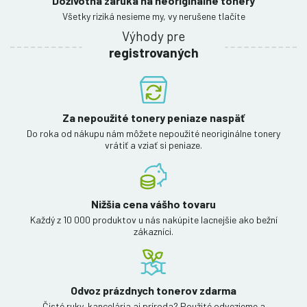
Doživotná záruka na neoriginálne tonery
Všetky riziká nesieme my, vy nerušene tlačíte
Výhody pre
registrovaných
Za nepoužité tonery peniaze naspäť
Do roka od nákupu nám môžete nepoužité neoriginálne tonery
vrátiť a vziať si peniaze.
Nižšia cena vášho tovaru
Každý z 10 000 produktov u nás nakúpite lacnejšie ako bežní
zákazníci.
Odvoz prázdnych tonerov zdarma
Čisté ruky, kancelária aj príroda? Použité odvezieme a