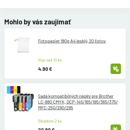
Mohlo by vás zaujímať
Fotopapier 180g A4 lesklý, 20 listov
Viac než 10 ks
4.90 €
CMYK
Sada kompatibilných náplní pre Brother
LC-980 CMYK, DCP-145/
165/
195/
365/
375/
MFC-250/
290/
295
Skladom 2 ks
22.90 €