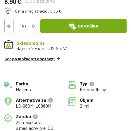
6.90 €
(5.61 € bez DPH)
Cena s registráciou 6.75 €
DO KOŠÍKA
Skladom 2 ks
Najneskôr v stredu 12. 8. u Vás
Ceny a možnosti dopravy?
Farba
Typ
Magenta
Kompatibilný
Alternatíva za
Objem
LC-980M, LC980M
21 ml
Záruka
24 mesiacov,
6 mesiacov pre IČO