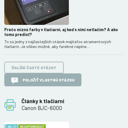
Prečo miznú farby v tlačiarni, aj keď s nimi netlačím? A ako
tomu predísť?
To sú jedny z najčastejších otázok majiteľov atramentových
tlačiarní. Je vôbec možné, aby farebné náplne…
ĎALŠIE ČASTÉ OTÁZKY
POLOŽIŤ VLASTNÚ OTÁZKU
Články k tlačiarni
Canon BJC-6000