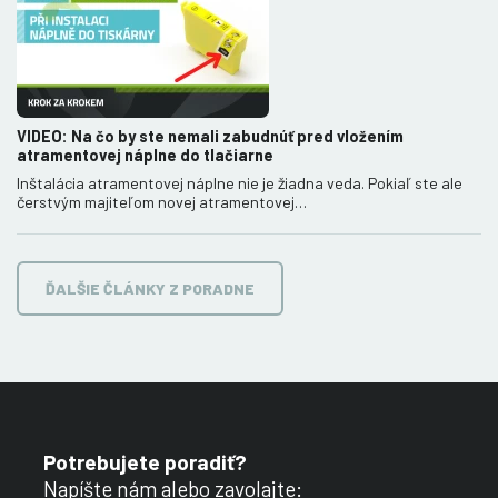
VIDEO: Na čo by ste nemali zabudnúť pred vložením
atramentovej náplne do tlačiarne
Inštalácia atramentovej náplne nie je žiadna veda. Pokiaľ ste ale
čerstvým majiteľom novej atramentovej…
ĎALŠIE ČLÁNKY Z PORADNE
Potrebujete poradiť?
Napíšte nám alebo zavolajte: