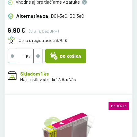
Vhodné aj pre tlačiarne v
záruke
Alternatíva za:
BCI-3eC, BCI3eC
6.90 €
(5.61 € bez DPH)
Cena s registráciou 6.75 €
DO KOŠÍKA
Skladom 1 ks
Najneskôr v stredu 12. 8. u Vás
MAGENTA