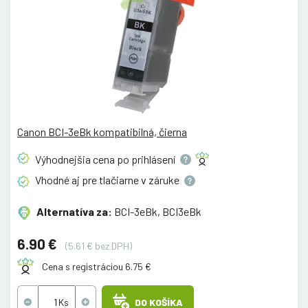
Canon BCI-3eBk kompatibilná, čierna
Výhodnejšia cena po
prihlásení
Vhodné aj pre tlačiarne v
záruke
Alternatíva za:
BCI-3eBk, BCI3eBk
6.90 €
(5.61 € bez DPH)
Cena s registráciou 6.75 €
DO KOŠÍKA