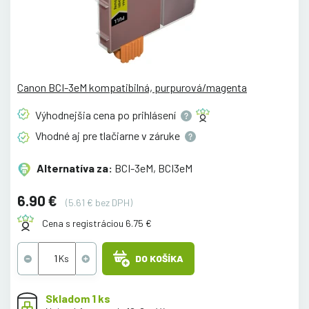
Canon BCI-3eM kompatibilná, purpurová/magenta
Výhodnejšia cena po
prihlásení
Vhodné aj pre tlačiarne v
záruke
Alternatíva za:
BCI-3eM, BCI3eM
6.90 €
(5.61 € bez DPH)
Cena s registráciou 6.75 €
DO KOŠÍKA
Skladom 1 ks