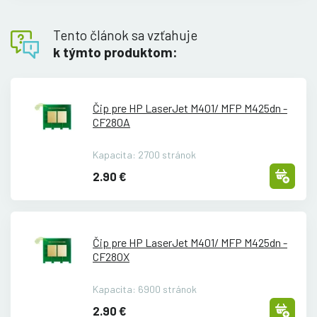
Tento článok sa vzťahuje
k týmto produktom:
Čip pre HP LaserJet M401/
MFP M425dn -
CF280A
Kapacita: 2700 stránok
2.90 €
Čip pre HP LaserJet M401/
MFP M425dn -
CF280X
Kapacita: 6900 stránok
2.90 €