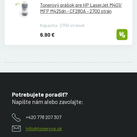
Tonerový prášok pre HP LaserJet M401/
MFP M425dn - CF280A - 2700 strán
Kapacita: 2700 stránok
6.90 €
Potrebujete poradiť?
Napíšte nám alebo zavolajte:
+420 778 207 307
info@tonersyp.sk