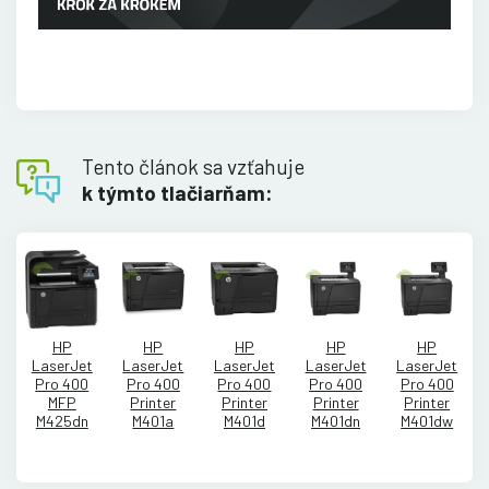
Tento článok sa vzťahuje
k týmto tlačiarňam:
HP
HP
HP
HP
HP
LaserJet
LaserJet
LaserJet
LaserJet
LaserJet
Pro 400
Pro 400
Pro 400
Pro 400
Pro 400
MFP
Printer
Printer
Printer
Printer
M425dn
M401a
M401d
M401dn
M401dw