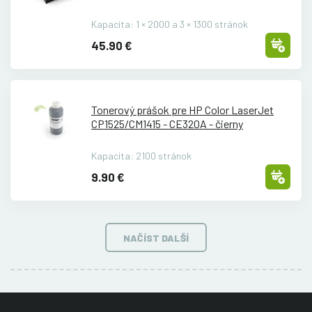
Kapacita: 1 × 2000 a 3 × 1300 stránok
45.90 €
Tonerový prášok pre HP Color LaserJet
CP1525/
CM1415 - CE320A - čierny
Kapacita: 2100 stránok
9.90 €
NAČÍST DALŠÍ