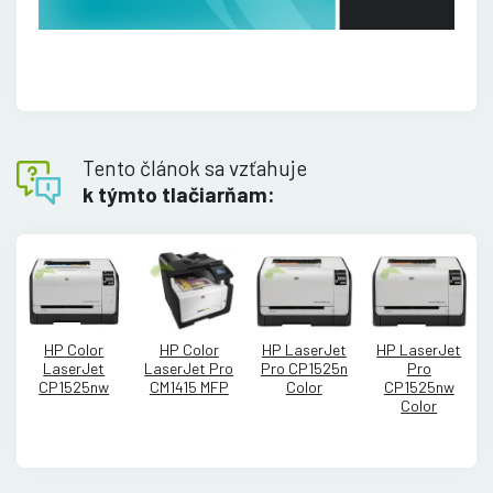
Tento článok sa vzťahuje
k týmto tlačiarňam:
HP Color
HP Color
HP LaserJet
HP LaserJet
LaserJet
LaserJet Pro
Pro CP1525n
Pro
CP1525nw
CM1415 MFP
Color
CP1525nw
Color