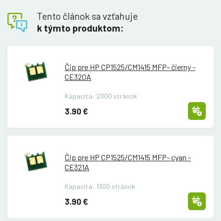
Tento článok sa vzťahuje
k týmto produktom:
Čip pre HP CP1525/
CM1415 MFP- čierny -
CE320A
Kapacita: 2000 stránok
3.90 €
Čip pre HP CP1525/
CM1415 MFP- cyan -
CE321A
Kapacita: 1300 stránok
3.90 €