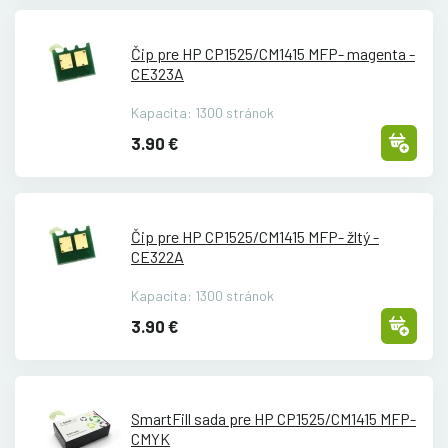
Čip pre HP CP1525/
CM1415 MFP- magenta -
CE323A
Kapacita: 1300 stránok
3.90 €
Čip pre HP CP1525/
CM1415 MFP- žltý -
CE322A
Kapacita: 1300 stránok
3.90 €
SmartFill sada pre HP CP1525/
CM1415 MFP-
CMYK