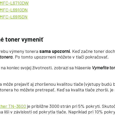
r MFC-L6710DW
r MFC-L6910DN
r MFC-L6915DN
né toner vymeniť
trebu výmeny tonera
sama upozorní
. Keď začne toner doch
 tonera
. Po tomto upozornení môžete v tlači pokračovať.
na koniec svojej životnosti, zobrazí sa hlásenie
Vymeňte to
 môže prejaviť aj zhoršenou kvalitou tlače (výstupy budú 
 tonera ho môžete pretrepať. Keď sa kvalita tlače zhorší, j
ther TN-3600
je približne 3000 strán pri 5% pokrytí. Skuto
 líši v závislosti od pokrytia tlače. Napríklad pri 10% pokry