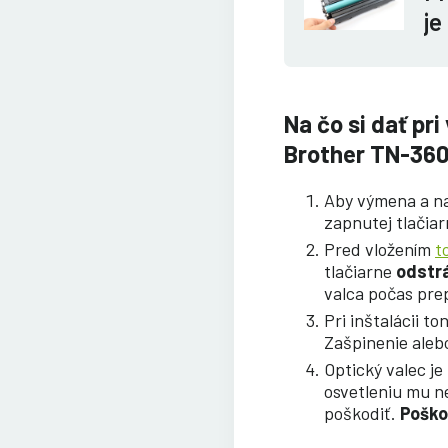
je
Na čo si dať p
Brother TN-36
Aby výmena a nač
zapnutej tlačiar
Pred vložením
t
tlačiarne
odstrá
valca počas pre
Pri inštalácii t
Zašpinenie alebo
Optický valec je
osvetleniu mu ne
poškodiť.
Poško