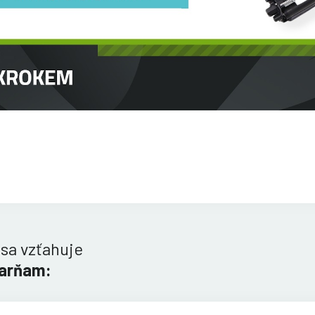
 sa vzťahuje
iarňam: