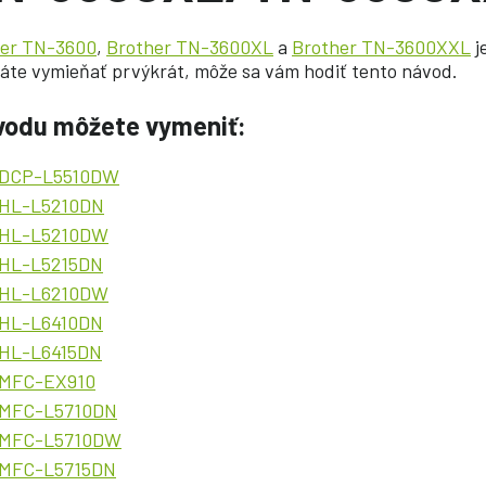
her TN-3600
,
Brother TN-3600XL
a
Brother TN-3600XXL
j
státe vymieňať prvýkrát, môže sa vám hodiť tento návod.
vodu môžete vymeniť:
r DCP-L5510DW
 HL-L5210DN
r HL-L5210DW
 HL-L5215DN
r HL-L6210DW
 HL-L6410DN
 HL-L6415DN
 MFC-EX910
r MFC-L5710DN
r MFC-L5710DW
r MFC-L5715DN