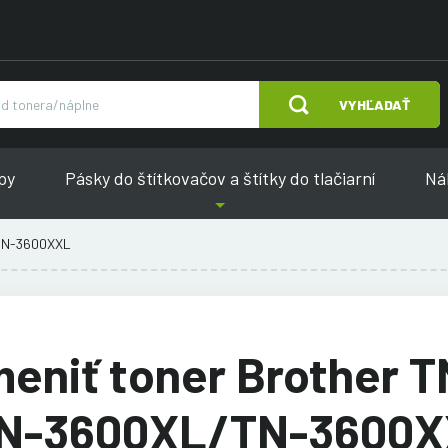
VYHĽADAŤ
py
Pásky do štítkovačov a štítky do tlačiarní
Náh
/TN-3600XXL
eniť toner Brother T
N-3600XL/TN-3600