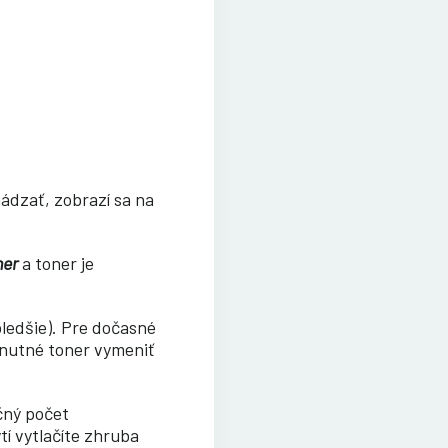
ádzať, zobrazí sa na
ner
a toner je
bledšie). Pre dočasné
e nutné toner vymeniť
čný počet
tí vytlačíte zhruba