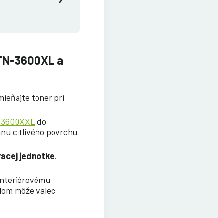
 TN-3600XL a
mieňajte toner pri
-3600XXL
do
anu citlivého povrchu
vacej jednotke
.
interiérovému
tlom môže valec