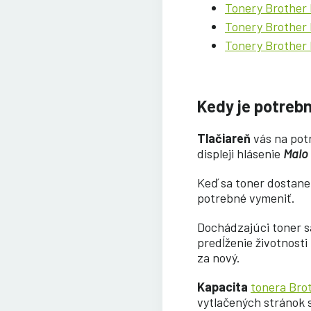
Tonery Brothe
Tonery Brothe
Tonery Brothe
Kedy je potreb
Tlačiareň
vás na po
displeji hlásenie
Malo
Keď sa toner dostane 
potrebné vymeniť.
Dochádzajúci toner sa
predĺženie životnosti
za nový.
Kapacita
tonera Bro
vytlačených stránok sa