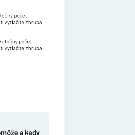
utočný počet
tí vytlačíte zhruba
Skutočný počet
tí vytlačíte zhruba
omôže a kedy