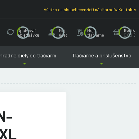
Všetko o nákupe
Recenzie
O nás
Poradňa
Kontakty
Opakovať
Môj
Moje
Košík
objednávku
účet
tlačiarne
0.00 €
radné diely do tlačiarní
Tlačiarne a príslušenstvo
N-
XXL