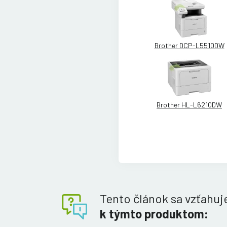
Brother DCP-L5510DW
Brother HL-L6210DW
Tento článok sa vzťahuj
k týmto produktom: