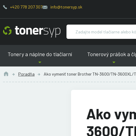
+420 778 207 307
info@tonersyp.sk
Tonery a náplne do tlačiarní
Tonerový prášok a či
Poradňa
Ako vymeniť toner Brother TN-3600/TN-3600XL
Ako vym
3600/T