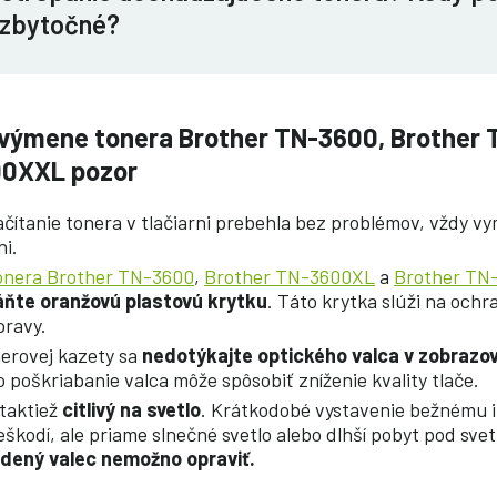
 zbytočné?
ri výmene tonera Brother TN-3600, Brother
00XXL pozor
ítanie tonera v tlačiarni prebehla bez problémov, vždy vy
ni.
onera Brother TN-3600
,
Brother TN-3600XL
a
Brother TN
ňte oranžovú plastovú krytku
. Táto krytka slúži na ochr
pravy.
onerovej kazety sa
nedotýkajte optického valca v zobrazo
 poškriabanie valca môže spôsobiť zníženie kvality tlače.
 taktiež
citlivý na svetlo
. Krátkodobé vystavenie bežnému 
škodí, ale priame slnečné svetlo alebo dlhší pobyt pod sve
dený valec nemožno opraviť.