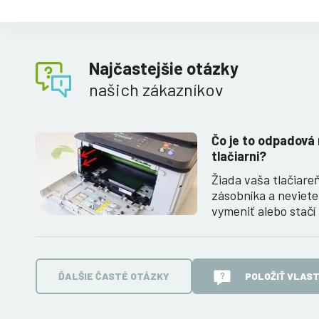
Najčastejšie otázky
našich zákazníkov
Čo je to odpadová 
tlačiarni?
Žiada vaša tlačiar
zásobníka a neviete
vymeniť alebo stač
ĎALŠIE ČASTÉ OTÁZKY
POLOŽIŤ VLAS