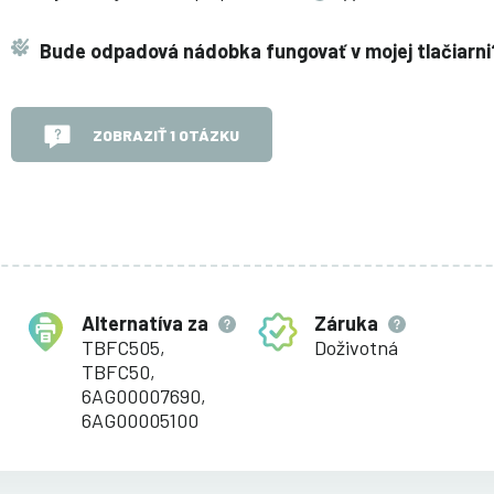
Bude odpadová nádobka fungovať v mojej tlačiarni
ZOBRAZIŤ 1 OTÁZKU
Alternatíva za
Záruka
TBFC505,
Doživotná
TBFC50,
6AG00007690,
6AG00005100