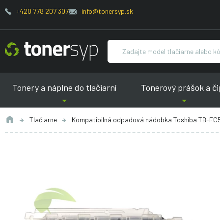
+420 778 207 307
info@tonersyp.sk
Tonery a náplne do tlačiarní
Tonerový prášok a či
Tlačiarne
Kompatibilná odpadová nádobka Toshiba TB-FC