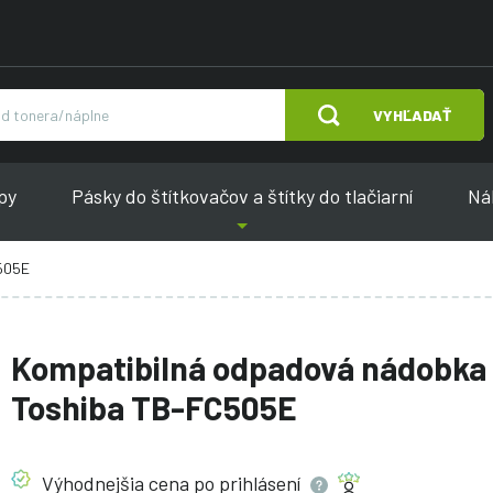
VYHĽADAŤ
py
Pásky do štítkovačov a štítky do tlačiarní
Náh
505E
Kompatibilná odpadová nádobka
Toshiba TB-FC505E
Výhodnejšia cena po
prihlásení