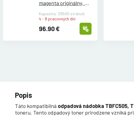
magenta originálny, e-
STUDIO2505AC/
Kapacita: 33600 stránok
3005AC/
3505AC/
4 - 8 pracovných dní
4505AC/
5005AC
96.90 €
Popis
Táto kompatibilná
odpadová nádobka TBFC505, T
toneru. Tento odpadový toner prirodzene vzniká pri tl