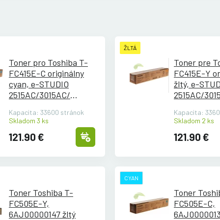
ŽLTÁ
Toner pro Toshiba T-
Toner pre T
FC415E-C originálny
FC415E-Y or
cyan, e-STUDIO
žltý, e-STU
2515AC/
3015AC/
2515AC/
301
3515AC/
4515AC/
3515AC/
451
Kapacita: 33600 stránok
Kapacita: 3360
5015AC
5015AC
Skladom 3 ks
Skladom 2 ks
121.90 €
121.90 €
CYAN
Toner Toshiba T-
Toner Toshiba
FC505E-Y,
FC505E-C,
6AJ00000147 žltý
6AJ0000013