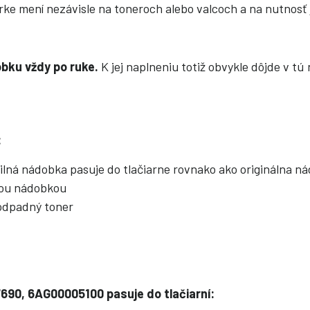
rke mení nezávisle na toneroch alebo valcoch a na nutnosť 
ku vždy po ruke.
K jej naplneniu totiž obvykle dôjde v 
:
ilná nádobka pasuje do tlačiarne rovnako ako originálna n
vou nádobkou
odpadný toner
0, 6AG00005100 pasuje do tlačiarní: