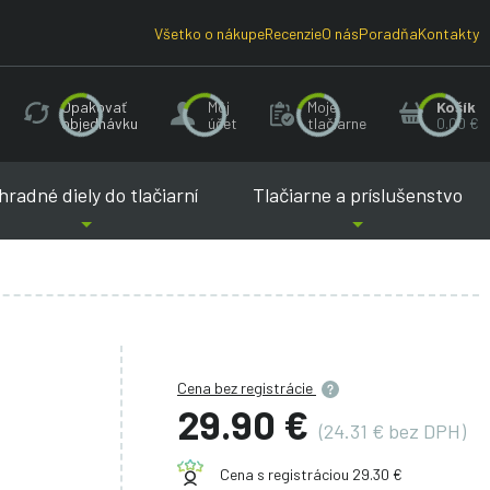
Všetko o nákupe
Recenzie
O nás
Poradňa
Kontakty
Opakovať
Môj
Moje
Košík
objednávku
účet
tlačiarne
0.00 €
radné diely do tlačiarní
Tlačiarne a príslušenstvo
Cena bez registrácie
29.90 €
(24.31 € bez DPH)
Cena s registráciou 29.30 €