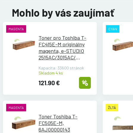
Mohlo by vás zaujímať
MAGENTA
CYAN
Toner pro Toshiba T-
FC415E-M originálny
magenta, e-STUDIO
2515AC/
3015AC/
3515AC/
4515AC/
Kapacita: 33600 stránok
5015AC
Skladom 4 ks
121.90 €
MAGENTA
ŽLTÁ
Toner Toshiba T-
FC505E-M,
6AJ00000143