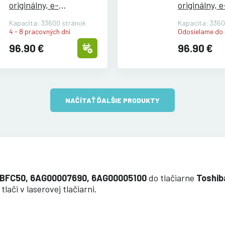
originálny, e-
originálny, e
STUDIO2505AC/
STUDIO250
Kapacita: 33600 stránok
Kapacita: 3360
3005AC/
3505AC/
3005AC/
35
4 - 8 pracovných dní
Odosielame do 
4505AC/
5005AC
4505AC/
50
96.90 €
96.90 €
NAČÍTAŤ ĎALŠIE PRODUKTY
BFC50, 6AG00007690, 6AG00005100
do tlačiarne
Toshib
ači v laserovej tlačiarni.