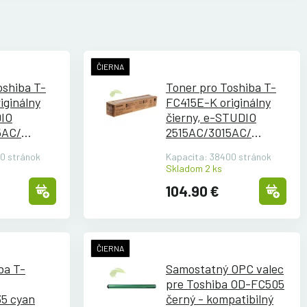
ČIERNA
oshiba T-
Toner pro Toshiba T-
iginálny
FC415E-K originálny
DIO
čierny, e-STUDIO
5AC/
2515AC/
3015AC/
5AC/
3515AC/
4515AC/
0 stránok
Kapacita: 38400 stránok
5015AC
Skladom 2 ks
104.90 €
ČIERNA
 T-
Samostatný OPC valec
pre Toshiba OD-FC505
5 cyan
černý - kompatibilný