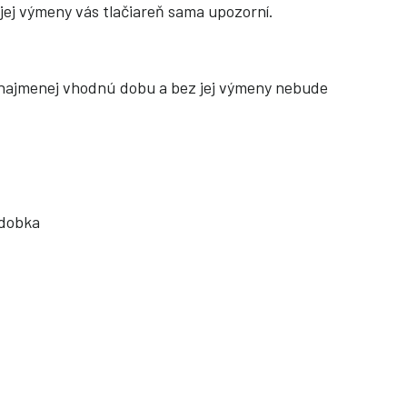
jej výmeny vás tlačiareň sama upozorní.
tú najmenej vhodnú dobu a bez jej výmeny nebude
ádobka