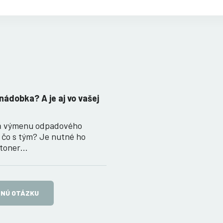
nádobka? A je aj vo vašej
eň výmenu odpadového
 čo s tým? Je nutné ho
í toner…
TNÚ OTÁZKU