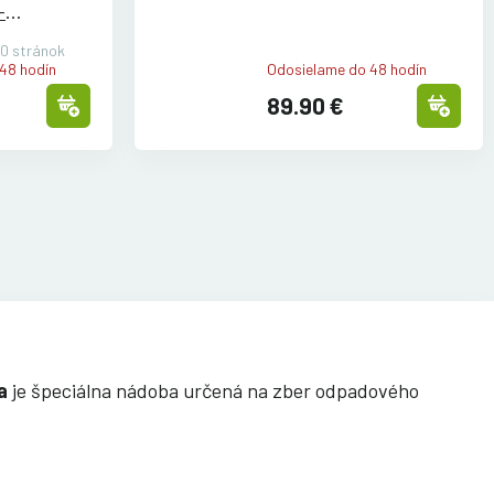
-
5AC/
0 stránok
05AC/
48 hodín
Odosielame do 48 hodín
05AC
89.90 €
a
je špeciálna nádoba určená na zber odpadového