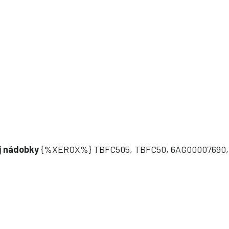
ej nádobky
{%XEROX%} TBFC505, TBFC50, 6AG00007690,